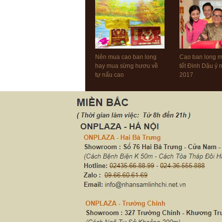
Nên mua cao ban long
Cao ban long 
hay mua sừng hươu về
tết Đinh Dậu ý
tự nấu cao
2017