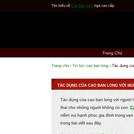
Tìm hiểu về
Cao ban long
nga cao cấp
Trang Chủ
Trang chủ
›
Tin tức cao ban long
›
Tác dụng của
TÁC DỤNG CỦA CAO BAN LONG VỚI NG
Tác dụng của cao ban long với người 
thai cho những người không có con.
C
niềm vui hạnh phúc gia đình trọng vẹn
trong bài viết sau đây.