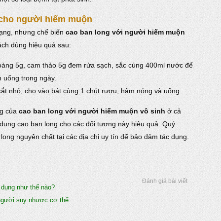
 cho người hiếm muộn
dạng, nhưng chế biến
cao ban long với người hiếm muộn
ch dùng hiệu quả sau:
 hoàng 5g, cam thảo 5g đem rửa sạch, sắc cùng 400ml nước để
n uống trong ngày.
xắt nhỏ, cho vào bát cùng 1 chút rượu, hâm nóng và uống.
ng của
cao ban long với người hiếm muộn vô sinh
ở cả
dụng cao ban long cho các đối tượng này hiệu quả. Quý
ng nguyên chất tại các địa chỉ uy tín để bảo đảm tác dụng.
Đánh giá bài viết
 dụng như thế nào?
người suy nhược cơ thể