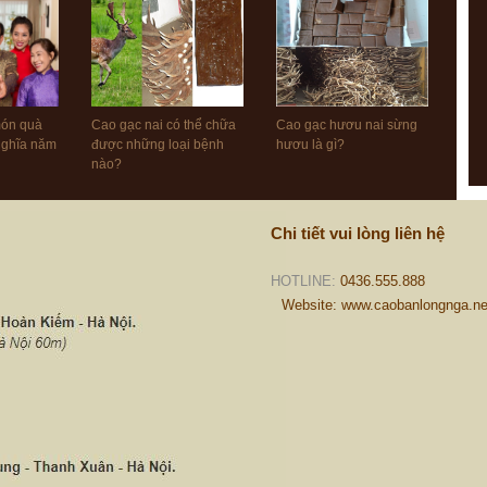
món quà
Cao gạc nai có thể chữa
Cao gạc hươu nai sừng
 nghĩa năm
được những loại bệnh
hươu là gì?
nào?
Chi tiết vui lòng liên hệ
HOTLINE:
0436.555.888
Website: www.caobanlongnga.ne