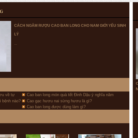
NG
CÁCH NGÂM RƯỢU CAO BAN LONG CHO NAM GIỚI YẾU SINH
LÝ
...
N
ơu về tự
Cao ban long món quà tết Đinh Dậu ý nghĩa năm
i bệnh nào?
Cao gạc hươu nai sừng hươu là gì?
2017
Cao ban long được dùng làm gì?