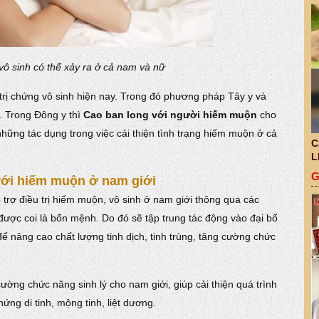
ô sinh có thể xảy ra ở cả nam và nữ
trị chứng vô sinh hiện nay. Trong đó phương pháp Tây y và
. Trong Đông y thì
Cao ban long với người hiếm muộn
cho
hững tác dụng trong việc cải thiện tình trạng hiếm muộn ở cả
C
L
G
với hiếm muộn ở nam giới
 trợ điều trị hiếm muộn, vô sinh ở nam giới thông qua các
n được coi là bổn mệnh. Do đó sẽ tập trung tác động vào đại bổ
 nâng cao chất lượng tinh dịch, tinh trùng, tăng cường chức
…
ường chức năng sinh lý cho nam giới, giúp cải thiện quá trình
 chứng di tinh, mộng tinh, liệt dương.