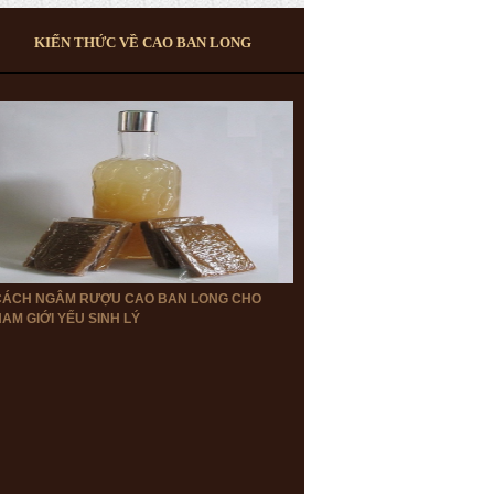
KIẾN THỨC VỀ CAO BAN LONG
CÁCH NGÂM RƯỢU CAO BAN LONG CHO
AM GIỚI YẾU SINH LÝ