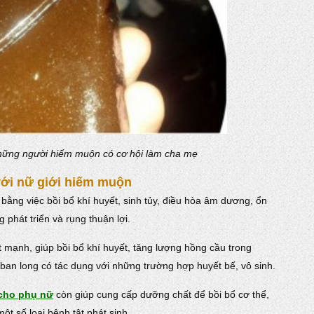
hững người hiếm muộn có cơ hội làm cha mẹ
với nữ giới hiếm muộn
i bằng việc bồi bổ khí huyết, sinh tủy, điều hòa âm dương, ổn
g phát triển và rụng thuận lợi.
mạnh, giúp bồi bổ khí huyết, tăng lượng hồng cầu trong
 ban long có tác dụng với những trường hợp huyết bế, vô sinh.
 cho phụ nữ
còn giúp cung cấp dưỡng chất để bồi bổ cơ thể,
ột số loại bệnh tật phát sinh.