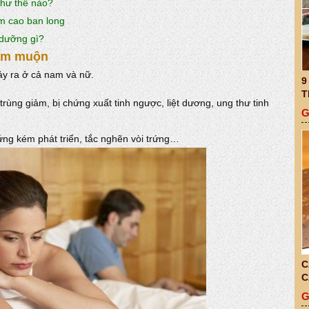
như thế nào?
ẩm cao ban long
 dưỡng gì?
iếm muộn
ảy ra ở cả nam và nữ.
9
T
rùng giảm, bị chứng xuất tinh ngược, liệt dương, ung thư tinh
G
rứng kém phát triển, tắc nghẽn vòi trứng…
C
C
G