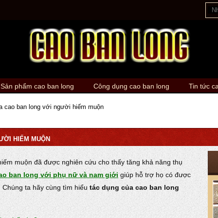
Sản phẩm cao ban long
Công dụng cao ban long
Tin tức c
 cao ban long với người hiếm muộn
ƯỜI HIẾM MUỘN
hiếm muộn đã được nghiên cứu cho thấy tăng khả năng thụ
ao ban long với phụ nữ và nam giới
giúp hỗ trợ họ có được
. Chúng ta hãy cùng tìm hiểu
tác dụng của cao ban long