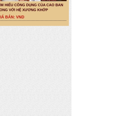
ÌM HIỂU CÔNG DỤNG CỦA CAO BAN
ONG VỚI HỆ XƯƠNG KHỚP
IÁ BÁN: VND