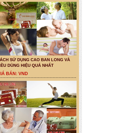
ÁCH SỬ DỤNG CAO BAN LONG VÀ
IỀU DÙNG HIỆU QUẢ NHẤT
IÁ BÁN: VND