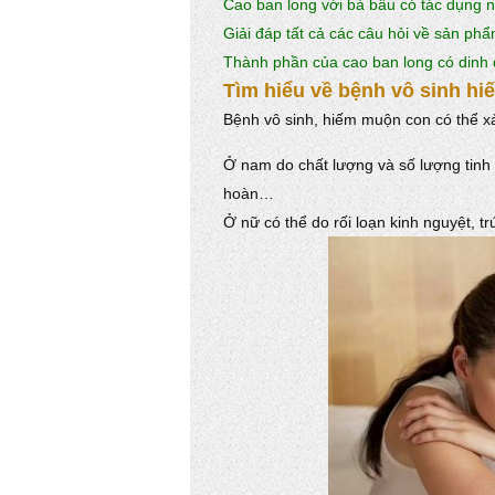
Cao ban long với bà bầu có tác dụng 
Giải đáp tất cả các câu hỏi về sản ph
Thành phần của cao ban long có dinh
Tìm hiểu về bệnh vô sinh h
Bệnh vô sinh, hiếm muộn con có thể x
Ở nam do chất lượng và số lượng tinh t
hoàn…
Ở nữ có thể do rối loạn kinh nguyệt, t