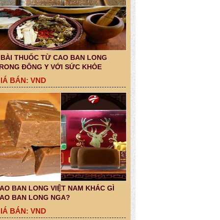
 BÀI THUỐC TỪ CAO BAN LONG
RONG ĐÔNG Y VỚI SỨC KHỎE
IÁ BÁN: VND
AO BAN LONG VIỆT NAM KHÁC GÌ
AO BAN LONG NGA?
IÁ BÁN: VND