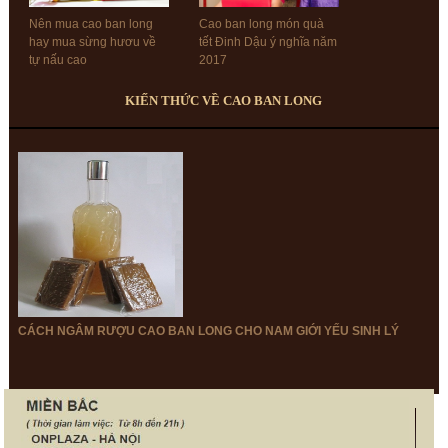
Nên mua cao ban long
Cao ban long món quà
hay mua sừng hươu về
tết Đinh Dậu ý nghĩa năm
tự nấu cao
2017
KIẾN THỨC VỀ CAO BAN LONG
Cao gạc nai có thể chữa
Cao gạc hươu nai sừng
được những loại bệnh
hươu là gì?
nào?
CÁCH NGÂM RƯỢU CAO BAN LONG CHO NAM GIỚI YẾU SINH LÝ