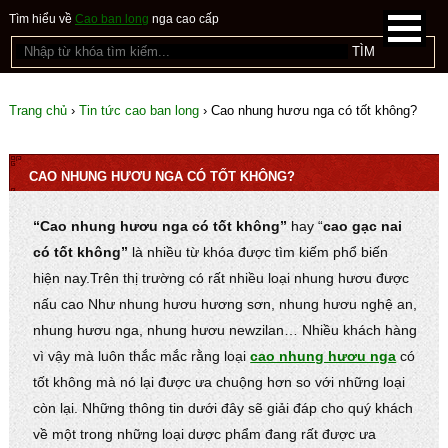
Tìm hiểu về
Cao ban long
nga cao cấp
Trang chủ
›
Tin tức cao ban long
›
Cao nhung hươu nga có tốt không?
CAO NHUNG HƯƠU NGA CÓ TỐT KHÔNG?
“Cao nhung hươu nga có tốt không”
hay “
cao gạc nai
có tốt không”
là nhiều từ khóa được tìm kiếm phổ biến
hiện nay.Trên thị trường có rất nhiều loại nhung hươu được
nấu cao Như nhung hươu hương sơn, nhung hươu nghệ an,
nhung hươu nga, nhung hươu newzilan… Nhiều khách hàng
vì vậy mà luôn thắc mắc rằng loại
cao nhung hươu nga
có
tốt không mà nó lại được ưa chuộng hơn so với những loại
còn lại. Những thông tin dưới đây sẽ giải đáp cho quý khách
về một trong những loại dược phẩm đang rất được ưa