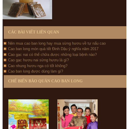
CÁC BÀI VIẾT LIÊN QUAN
Nên mua cao ban long hay mua sừng hươu về tự nấu cao
Cao ban long món quà tết Đinh Dậu ý nghĩa năm 2017
Cao gạc nai có thể chữa được những loại bệnh nào?
Cao gạc hươu nai sừng hươu là gì?
Cao nhung hươu nga có tốt không?
Cao ban long được dùng làm gì?
CHẾ BIẾN BẢO QUẢN CAO BAN LONG