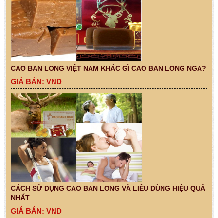
CAO BAN LONG VIỆT NAM KHÁC GÌ CAO BAN LONG NGA?
GIÁ BÁN: VND
CÁCH SỬ DỤNG CAO BAN LONG VÀ LIỀU DÙNG HIỆU QUẢ
NHẤT
GIÁ BÁN: VND