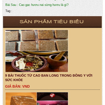
Bài Sau :
Cao gạc hươu nai sừng hươu là gì?
Tag :
9 BÀI THUỐC TỪ CAO BAN LONG TRONG ĐÔNG Y VỚI
SỨC KHỎE
GIÁ BÁN: VND