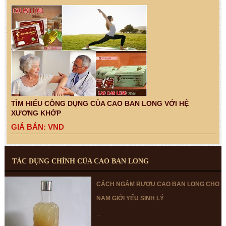
TÌM HIỂU CÔNG DỤNG CỦA CAO BAN LONG VỚI HỆ
XƯƠNG KHỚP
GIÁ BÁN: VND
TÁC DỤNG CHÍNH CỦA CAO BAN LONG
CÁCH NGÂM RƯỢU CAO BAN LONG CHO
NAM GIỚI YẾU SINH LÝ
...