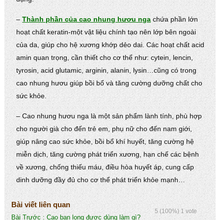
–
Thành phần của cao nhung hươu nga
chứa phần lớn
hoạt chất keratin-một vật liệu chính tạo nên lớp bên ngoài
của da, giúp cho hệ xương khớp dẻo dai. Các hoạt chất acid
amin quan trọng, cần thiết cho cơ thể như: cytein, lencin,
tyrosin, acid glutamic, arginin, alanin, lysin…cũng có trong
cao nhung hươu giúp bồi bổ và tăng cường dưỡng chất cho
sức khỏe.
– Cao nhung hươu nga là một sản phẩm lành tính, phù hợp
cho người già cho đến trẻ em, phụ nữ cho đến nam giới,
giúp nâng cao sức khỏe, bồi bổ khí huyết, tăng cường hệ
miễn dịch, tăng cường phát triển xương, hạn chế các bệnh
về xương, chống thiếu máu, điều hòa huyết áp, cung cấp
dinh dưỡng đầy đủ cho cơ thể phát triển khỏe mạnh…
Bài viết liên quan
5
(100%)
1
vote
Bài Trước :
Cao ban long được dùng làm gì?