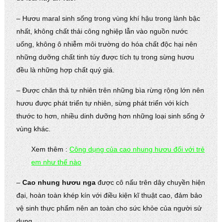
– Hươu maral sinh sống trong vùng khí hậu trong lành bậc
nhất, không chất thải công nghiệp lẫn vào nguồn nước
uống, không ô nhiễm môi trường do hóa chất độc hại nên
những dưỡng chất tinh túy được tích tụ trong sừng hươu
đều là những hợp chất quý giá.
– Được chăn thả tự nhiên trên những bìa rừng rộng lớn nên
hươu được phát triển tự nhiên, sừng phát triển với kích
thước to hơn, nhiều dinh dưỡng hơn những loại sinh sống ở
vùng khác.
Xem thêm :
Công dụng của cao nhung hươu đối với trẻ
em như thế nào
–
Cao nhung hươu nga
được cô nấu trên dây chuyền hiện
đại, hoàn toàn khép kín với điều kiện kĩ thuật cao, đảm bảo
vệ sinh thực phẩm nên an toàn cho sức khỏe của người sử
dụng.