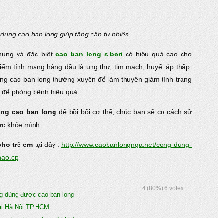
ụng cao ban long giúp tăng cân tự nhiên
chung và đặc biệt
cao ban long siberi
có hiệu quả cao cho
ểm tính mạng hàng đầu là ung thư, tim mạch, huyết áp thấp.
g cao ban long thường xuyên để làm thuyên giảm tình trạng
 để phòng bệnh hiệu quả.
ùng cao ban long
để bồi bổi cơ thể, chúc bạn sẽ có cách sử
sức khỏe mình.
cho trẻ em
tại đây :
http://www.caobanlongnga.net/cong-dung-
nao.cp
4
(80%)
6
votes
ng dùng được cao ban long
tại Hà Nội TP.HCM