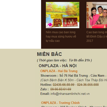
Nên mua cao ban long
Cao ban long 
hay mua sừng hươu về
tết Đinh Dậu ý
tự nấu cao
2017