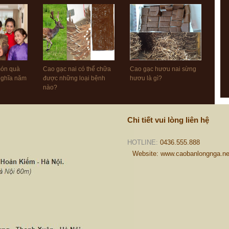
món quà
Cao gạc nai có thể chữa
Cao gạc hươu nai sừng
 nghĩa năm
được những loại bệnh
hươu là gì?
nào?
Chi tiết vui lòng liên hệ
HOTLINE:
0436.555.888
Website: www.caobanlongnga.ne