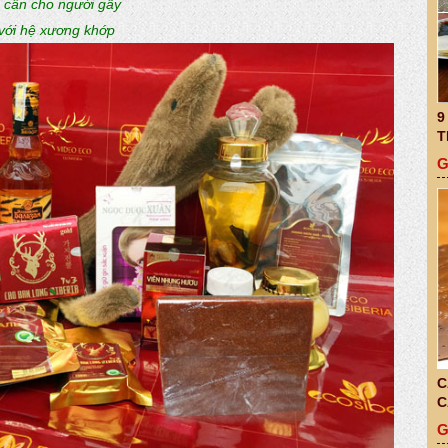
 cân cho người gầy
với hệ xương khớp
9
T
G
C
C
G