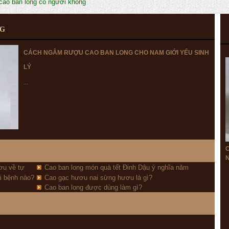
cao ban long có người không
NG
CÁCH NGÂM RƯỢU CAO BAN LONG CHO NAM GIỚI YẾU SINH
LÝ
...
N
ơu về tự
Cao ban long món quà tết Đinh Dậu ý nghĩa năm
i bệnh nào?
Cao gạc hươu nai sừng hươu là gì?
2017
Cao ban long được dùng làm gì?