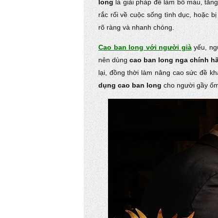
long
là giải pháp để làm bổ máu, tăn
rắc rối về cuộc sống tình dục, hoặc b
rõ ràng và nhanh chóng.
Cao ban long với người già
yếu, ngư
nên dùng
cao ban long nga chính h
lại, đồng thời làm nâng cao sức đề 
dụng cao ban long
cho người gầy ốm 