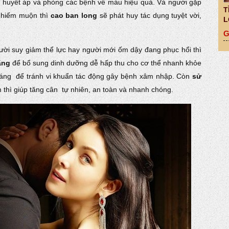
g huyết áp và phòng các bệnh về máu hiệu quả. Và người gặp
T
ị hiếm muộn thì
cao ban long
sẽ phát huy tác dụng tuyệt vời,
L
G
ời suy giảm thể lực hay người mới ốm dậy đang phục hổi thì
ãng
để bổ sung dinh dưỡng dễ hấp thu cho cơ thể nhanh khỏe
kháng để tránh vi khuẩn tác động gây bệnh xâm nhập. Còn
sử
thì giúp tăng cân tự nhiên, an toàn và nhanh chóng.