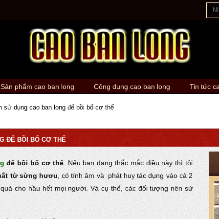
Sản phẩm cao ban long
Công dụng cao ban long
Tin tức c
 sử dụng cao ban long để bồi bổ cơ thể
G ĐỂ BỒI BỔ CƠ THỂ
ng
để bồi bổ cơ thể
. Nếu bạn đang thắc mắc điều này thì tôi
xuất từ sừng hươu
, có tính âm và phát huy tác dụng vào cả 2
u quả cho hầu hết mọi người. Và cụ thể, các đối tượng nên sử