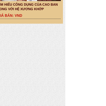
ÌM HIỂU CÔNG DỤNG CỦA CAO BAN
ONG VỚI HỆ XƯƠNG KHỚP
IÁ BÁN: VND