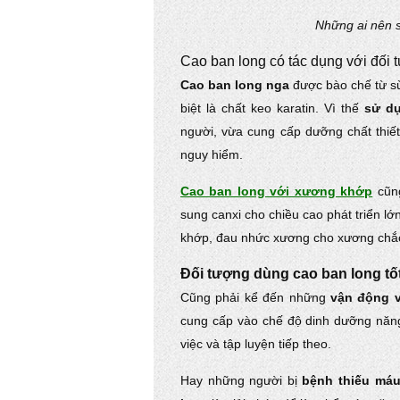
Những ai nên s
Cao ban long có tác dụng với đối 
Cao ban long nga
được bào chế từ sừ
biệt là chất keo karatin. Vì thế
sử d
người, vừa cung cấp dưỡng chất thi
nguy hiểm.
Cao ban long với xương khớp
cũng
sung canxi cho chiều cao phát triển 
khớp, đau nhức xương cho xương chắc 
Đối tượng dùng cao ban long tố
Cũng phải kể đến những
vận động v
cung cấp vào chế độ dinh dưỡng năng
việc và tập luyện tiếp theo.
Hay những người bị
bệnh thiếu máu,