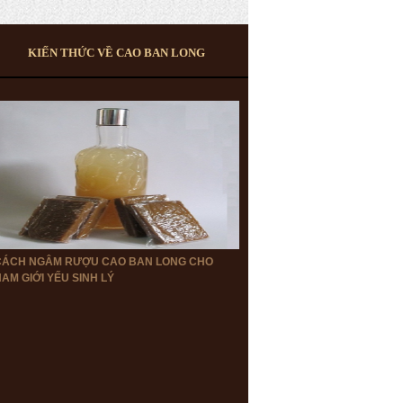
KIẾN THỨC VỀ CAO BAN LONG
CÁCH NGÂM RƯỢU CAO BAN LONG CHO
AM GIỚI YẾU SINH LÝ