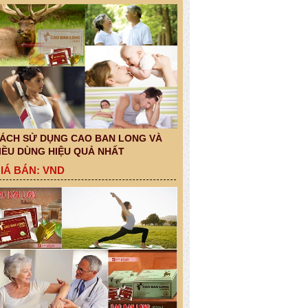
ÁCH SỬ DỤNG CAO BAN LONG VÀ
IỀU DÙNG HIỆU QUẢ NHẤT
IÁ BÁN: VND