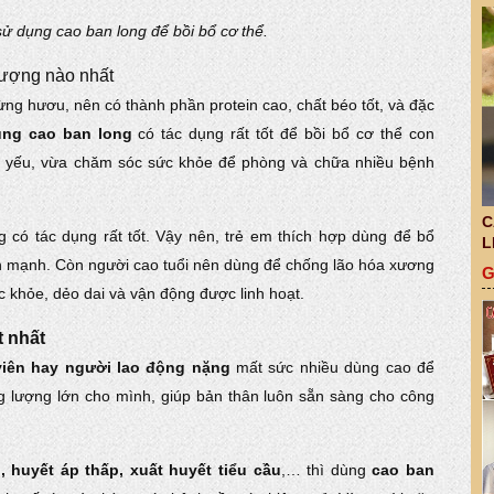
ử dụng cao ban long để bồi bổ cơ thể.
tượng nào nhất
ng hươu, nên có thành phần protein cao, chất béo tốt, và đặc
ụng cao ban long
có tác dụng rất tốt để bồi bổ cơ thể con
ết yếu, vừa chăm sóc sức khỏe để phòng và chữa nhiều bệnh
C
 có tác dụng rất tốt. Vậy nên, trẻ em thích hợp dùng để bổ
L
lớn mạnh. Còn người cao tuổi nên dùng để chống lão hóa xương
G
khỏe, dẻo dai và vận động được linh hoạt.
t nhất
iên hay người lao động nặng
mất sức nhiều dùng cao để
 lượng lớn cho mình, giúp bản thân luôn sẵn sàng cho công
 huyết áp thấp, xuất huyết tiểu cầu
,… thì dùng
cao ban