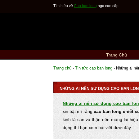
Tìm hiểu về
Cao ban long
nga cao cấp
Trang Chủ
Trang chủ
›
Tin tức cao ban long
›
Những ai nên
NHỮNG AI NÊN SỬ DỤNG CAO BAN LON
Những ai nên sử dụng cao ban lo
xin bật mí rằng
cao ban long chiết 
kinh là can và thận nên mang lại hiệ
dụng thì bạn xem bài viết dưới đây.