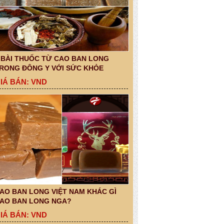
 BÀI THUỐC TỪ CAO BAN LONG
RONG ĐÔNG Y VỚI SỨC KHỎE
IÁ BÁN: VND
AO BAN LONG VIỆT NAM KHÁC GÌ
AO BAN LONG NGA?
IÁ BÁN: VND