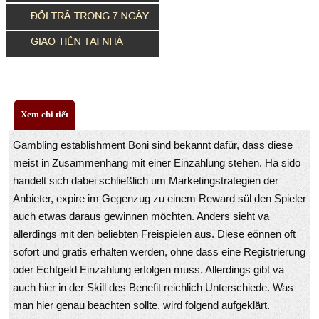
Xem chi tiết
Gambling establishment Boni sind bekannt dafür, dass diese
meist in Zusammenhang mit einer Einzahlung stehen. Ha sido
handelt sich dabei schließlich um Marketingstrategien der
Anbieter, expire im Gegenzug zu einem Reward sül den Spieler
auch etwas daraus gewinnen möchten. Anders sieht va
allerdings mit den beliebten Freispielen aus. Diese eönnen oft
sofort und gratis erhalten werden, ohne dass eine Registrierung
oder Echtgeld Einzahlung erfolgen muss. Allerdings gibt va
auch hier in der Skill des Benefit reichlich Unterschiede. Was
man hier genau beachten sollte, wird folgend aufgeklärt.