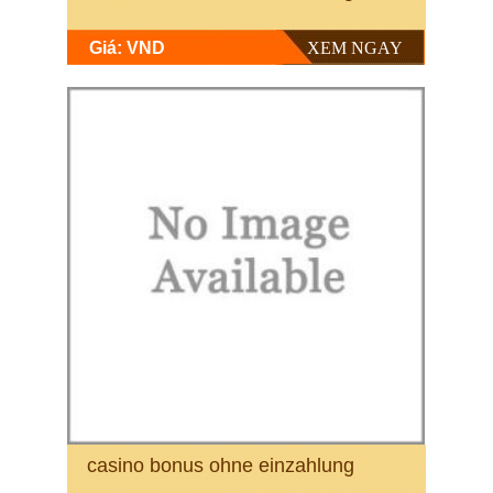
Anmeldung kommt guy nur selten davon, was aber kein
Nachteil sein muss, denn im Erfolgsfall eönnen Spieler expire
Giá: VND
XEM NGAY
Freispiel Gewinne auszahlen lassen.
Wo erhält man Freispiele ohne Einzahlung?
Ein Benefit ohne Einzahlung ist im Gegensatz zu einem
Einzahlungsbonus nicht in jedem Online Internet casino
verfügbar. Viele Anbieter nutzen dieses Angebot allerdings, um
neue Spieler anzulocken. Aktuell kann guy sich zum Beispiel
20 Freispiele im Leo Vegas Gambling house und auch im 888
Gambling establishment sichern. Dafür wird einzig und allein
eine Registrierung seitens des Spielers verlangt. Die Freispiele
sind meistens füur einen bestimmten Spielautomaten
bestimmt, wobei va sich nicht selten um kick the bucket besten
Spiele des erfolgreichen Entwicklers NetEnt handelt. Therefore
sind oftmals viele Freispiele füthird den klassischen Slot
Starburst oder Vision of Horus erhältlich.
Ein Beispiel für ein Online Gambling house, welches Freispiele
casino bonus ohne einzahlung
in Verbindung mit Bonusgeld und einer Einzahlung anbietet, ist