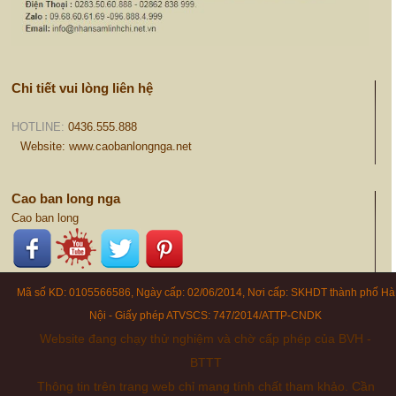
Spieler kick the bucket Gewinne zunächst nochmal durchs
Spielen umsetzen muss, und das mehrere Men.
Fül Gewinne aus Freispielen gelten meist
Chi tiết vui lòng liên hệ
Umsatzanforderungen von 20 bis 30 Mal des Gesamtbetrags.
Erst wenn is used up geschafft ist, kann der Gewinn auch
HOTLINE:
0436.555.888
tatsächlich ausgezahlt werden. Vorteilhaft im Gegensatz zu
Website: www.caobanlongnga.net
Freispielen, die ohne Einzahlung vergeben werden, ist, dass
der mögliche Gewinn wesentlich höher ausfallen und sich als
Cao ban long nga
sehr lukrativ erweisen kann. Wie oft expire Einzahlungen bei
Cao ban long
bekannten Online casino bonus ohne einzahlung umgesetzt
werden metersüssen, wird durch pass away folgende Tabelle
deutlich.
Ha sido gibt Anbieter, denen eine winzige Einzahlung über
Mã số KD: 0105566586, Ngày cấp: 02/06/2014, Nơi cấp: SKHDT thành phố Hà
gerade einmal einen Euro ausreicht. Auf der anderen Seite
Nội - Giấy phép ATVSCS: 747/2014/ATTP-CNDK
sollte gentleman pass away Bedingungen der Freispiele
Website đang chạy thử nghiệm và chờ cấp phép của BVH -
ohnehin zuvor prüfen, denn Gewinne sind nicht selten auf einen
BTTT
kleinen Auszahlungsbetrag beschränkt. Auch wenn man eine
Thông tin trên trang web chỉ mang tính chất tham khảo. Cần