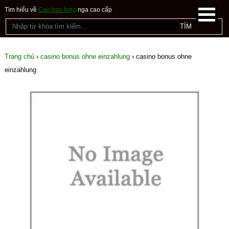
Tìm hiểu về
Cao ban long
nga cao cấp
Trang chủ
›
casino bonus ohne einzahlung
›
casino bonus ohne
einzahlung