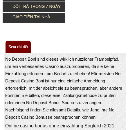
Xem chi tiết
No Deposit Boni sind dieses wirklich nützlicher Trampelpfad,
um ein verbessertes Casino auszuprobieren, da sie keine
Einzahlung erfordern, um Bedarf zu erheben! Für meisten No
Deposit Casino Boni ist nur eine einfache Anmeldung
erforderlich, mit der absicht sie zu beanspruchen, aber andere
könnten Sie bitten, diese eine, Zahlungsmethode zu prüfen
oder einen No Deposit Bonus Source zu verlangen.
Nachfolgend finden Sie allesamt Details, wie Jene Ihre No
Deposit Casino Bonusse beanspruchen können!
Online casino bonus ohne einzahlung Sogleich 2021