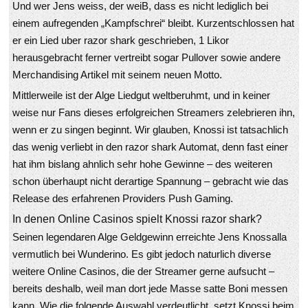
Und wer Jens weiss, der weiB, dass es nicht lediglich bei
einem aufregenden „Kampfschrei“ bleibt. Kurzentschlossen hat
er ein Lied uber razor shark geschrieben, 1 Likor
herausgebracht ferner vertreibt sogar Pullover sowie andere
Merchandising Artikel mit seinem neuen Motto.
Mittlerweile ist der Alge Liedgut weltberuhmt, und in keiner
weise nur Fans dieses erfolgreichen Streamers zelebrieren ihn,
wenn er zu singen beginnt. Wir glauben, Knossi ist tatsachlich
das wenig verliebt in den razor shark Automat, denn fast einer
hat ihm bislang ahnlich sehr hohe Gewinne – des weiteren
schon überhaupt nicht derartige Spannung – gebracht wie das
Release des erfahrenen Providers Push Gaming.
In denen Online Casinos spielt Knossi razor shark?
Seinen legendaren Alge Geldgewinn erreichte Jens Knossalla
vermutlich bei Wunderino. Es gibt jedoch naturlich diverse
weitere Online Casinos, die der Streamer gerne aufsucht –
bereits deshalb, weil man dort jede Masse satte Boni messen
kann. Wie die folgende Auswahl verdeutlicht, setzt Knossi beim