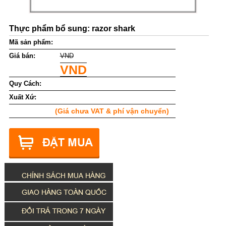
Thực phẩm bổ sung: razor shark
Mã sản phẩm:
Giá bán:
VND
VND
Quy Cách:
Xuất Xứ:
(Giá chưa VAT & phí vận chuyển)