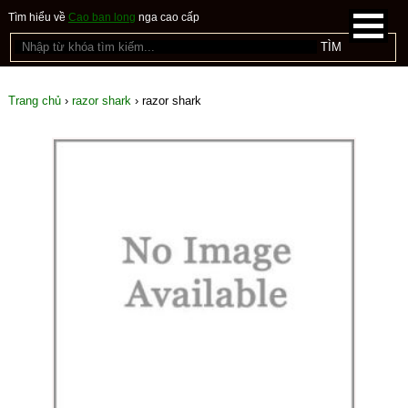
Tìm hiểu về
Cao ban long
nga cao cấp
Trang chủ
›
razor shark
›
razor shark