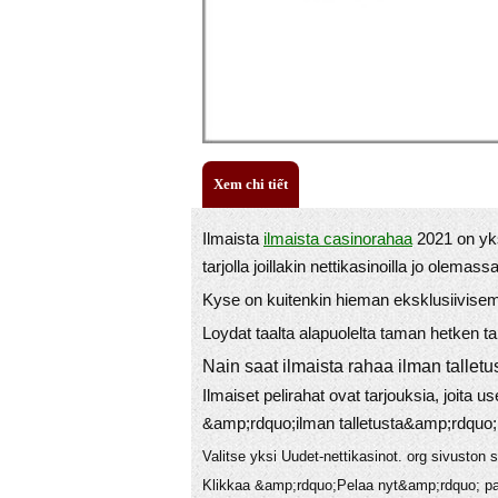
Xem chi tiết
Ilmaista
ilmaista casinorahaa
2021 on yksi
tarjolla joillakin nettikasinoilla jo olemassa 
Kyse on kuitenkin hieman eksklusiivisem
Loydat taalta alapuolelta taman hetken tar
Nain saat ilmaista rahaa ilman talletu
Ilmaiset pelirahat ovat tarjouksia, joita 
&amp;rdquo;ilman talletusta&amp;rdquo;. 
Valitse yksi Uudet-nettikasinot. org sivuston s
Klikkaa &amp;rdquo;Pelaa nyt&amp;rdquo; paini