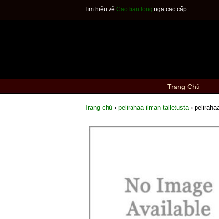
Tìm hiểu về
Cao ban long
nga cao cấp
Trang Chủ
Trang chủ
›
pelirahaa ilman talletusta
›
pelirahaa