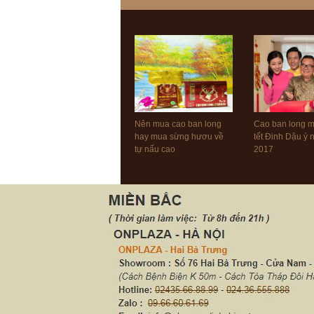
etukateen. Mita pienemmat ja alhaisemmat
&amp;rdquo;Tarjouksen voitot tulee kierrattaa
Kyseisella tarjouksella, sinun tulee ensin
ei onnistu.
Muut ehdot kuten voittokatto
Ilmainen peliraha ilman talletusta voi olla
tarkoittaa sita, etta kyseisella tarjoukse
Nên mua cao ban long
Cao ban long 
hay mua sừng hươu về
tết Đinh Dậu ý
varustettuna:
tự nấu cao
2017
&amp;rdquo;Voittokatto tarjouksessa on 50€
Jos hyodynnat kyseista tarjousta, et voi 
Mutta kyse on kuitenkin taysin ilmaisest
naita kierroksia on usein vain muutama, ja 
siina vaiheessa voi kokeilla pelata jotai
ja muut ehdot on taytetty.
Tutustu myos ilmaiskierroksiin kolikk
Ilmaista rahaa tarkoittaa useimmiten tietyn
Haluamme kuitenkin myos mainita tarjouks