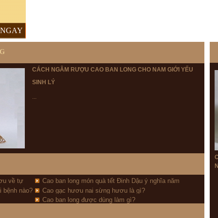
aa pelata lisaksi ilmaiseksi muutaman kierroksen.
si tehda muuta kuin rekisteroitya pelaajaksi, tai jo olla kasinon jasen va
 NGAY
pa kymmenia kierroksia ilmaiseksi ennen ensimmaistakaan talletusta. Si
allaisen saa tietoonsa, niin kannattaa tarttua heti tilaisuuteen. Samal
NG
 saa tutustua kasinoon ihan rauhassa ja taysin ilmaiseksi. Jos kasino 
CÁCH NGÂM RƯỢU CAO BAN LONG CHO NAM GIỚI YẾU
SINH LÝ
a kierratysvaatimukset
na jonkinlaisen tervetuliaispaketin.
...
a rahaa tilille tai ilmaiskierroksia ilman talletusta kolikkopeleihin. Niis
ron pelirahaa ja voittaa niilla, niin voittoa ei ihan noin vain voi siir
mukset
N
taa yleensa kierrattaa ennen kuin kotiutus onnistuu. Mutta varsinkin h
n siina voi hyvinkin onnistua jaamaan voitolle.
ơu về tự
Cao ban long món quà tết Đinh Dậu ý nghĩa năm
i bệnh nào?
Cao gạc hươu nai sừng hươu là gì?
i olla liitettyna erilaisiin tarjouksiin. Nama tarkoittavat sita, etta si
2017
Cao ban long được dùng làm gì?
nama rahat. Kierratysvaatimukset vaihtelevat monesti 35X ja 50X val