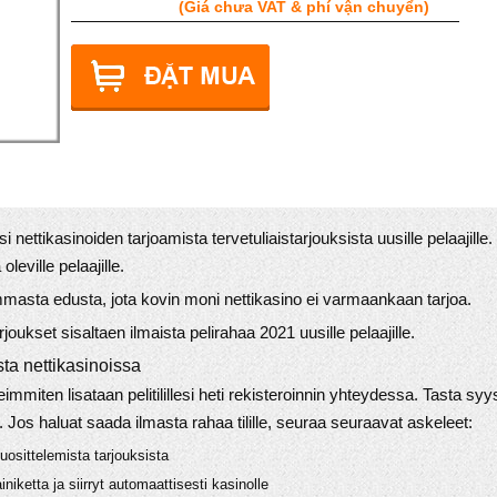
(Giá chưa VAT & phí vận chuyển)
 nettikasinoiden tarjoamista tervetuliaistarjouksista uusille pelaajille
oleville pelaajille.
masta edusta, jota kovin moni nettikasino ei varmaankaan tarjoa.
joukset sisaltaen ilmaista pelirahaa 2021 uusille pelaajille.
sta nettikasinoissa
useimmiten lisataan pelitilillesi heti rekisteroinnin yhteydessa. Tasta 
Jos haluat saada ilmasta rahaa tilille, seuraa seuraavat askeleet:
uosittelemista tarjouksista
ketta ja siirryt automaattisesti kasinolle