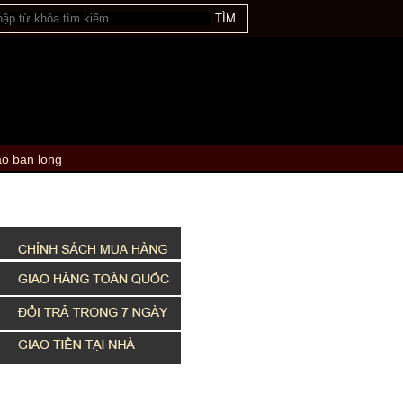
ao ban long