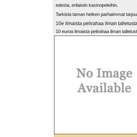
edesta, erilaisiin kasinopeleihin.
Tarkista taman hetken parhaimmat tarjouk
10e ilmaista pelirahaa ilman talletust
10 euroa ilmaista pelirahaa ilman tallet
valitettavasti harva nettikasino tai mobii
tarjoaa 10e ilmaista pelirahaa ilman tallet
Kannattaa kuitenkin tarkistaa sivujamme ja
loytyy taatusti nailta sivuilta.
Ilmaista pelirahaa vedonlyontiin
Erilaiset bonukset nettikasinoilla eivat ain
Jos kasinolla voi myos lyoda vetoa, niin b
tervetuliaistarjous vedonlyontiin.
Rahaa voi siis saada vetoa varten. Ehton
jos haviaa vedon, niin siihen kaytetysta 
Ilmaista rahaa tilille -tarjoukset eivat 
Jos peliraha on ihan taysin ilmaista, talle