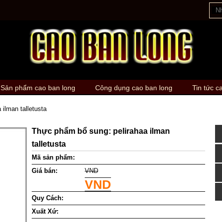
Sản phẩm cao ban long
Công dụng cao ban long
Tin tức c
 ilman talletusta
Thực phẩm bổ sung: pelirahaa ilman
talletusta
Mã sản phẩm:
Giá bán:
VND
VND
Quy Cách:
Xuất Xứ: