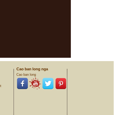
Cao ban long nga
Cao ban long
t