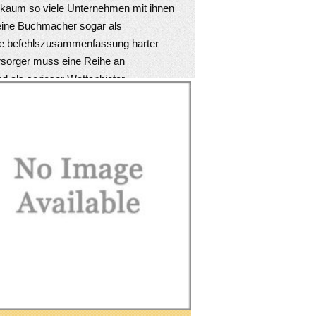
h kaum so viele Unternehmen mit ihnen
eine Buchmacher sogar als
ute befehlszusammenfassung harter
ersorger muss eine Reihe an
 als serioser Wettanbieter
echtes Bargeld einsetzt, der mochte
iel zu erreichen. Denn nur dann, wenn
en: das Spielen. Dies ware nicht dieser
cher sind ferner ob eventuelle Gewinne
nanbieter bestehen, wenn der Adressat
eler ein Sportwettengeschaft betreten,
rioser Anbieter wichtig ist des weiteren