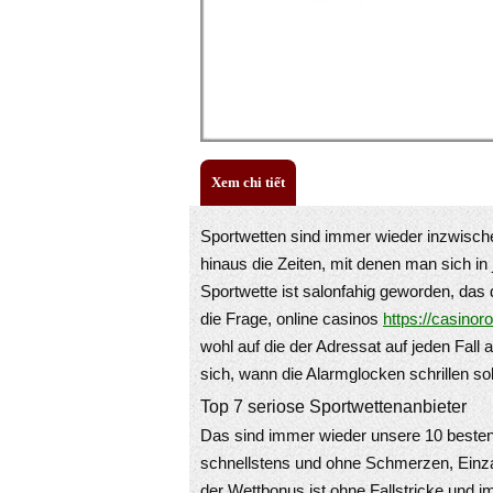
Xem chi tiết
Sportwetten sind immer wieder inzwischen 
hinaus die Zeiten, mit denen man sich i
Sportwette ist salonfahig geworden, das d
die Frage, online casinos
https://casinor
wohl auf die der Adressat auf jeden Fall
sich, wann die Alarmglocken schrillen so
Top 7 seriose Sportwettenanbieter
Das sind immer wieder unsere 10 besten 
schnellstens und ohne Schmerzen, Einza
der Wettbonus ist ohne Fallstricke und i