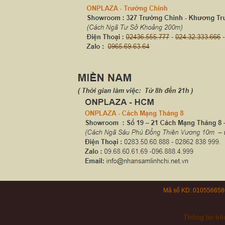
Mã số KD: 0105566586
Thông tin tr