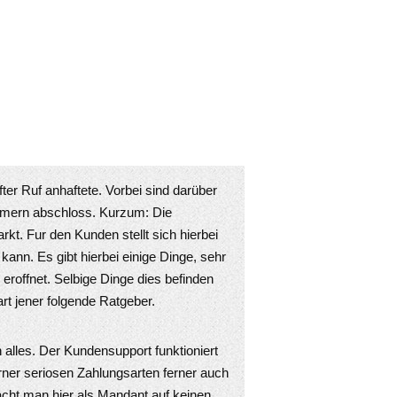
ter Ruf anhaftete. Vorbei sind darüber
immern abschloss. Kurzum: Die
kt. Fur den Kunden stellt sich hierbei
ann. Es gibt hierbei einige Dinge, sehr
eroffnet. Selbige Dinge dies befinden
rt jener folgende Ratgeber.
alles. Der Kundensupport funktioniert
ner seriosen Zahlungsarten ferner auch
acht man hier als Mandant auf keinen