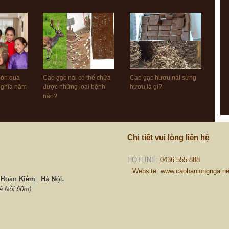
món quà
Cao gạc nai có thể chữa
Cao gạc hươu nai sừng
 nghĩa năm
được những loại bệnh
hươu là gì?
nào?
Chi tiết vui lòng liên hệ
HOTLINE:
0436.555.888
Website: www.caobanlongnga.ne