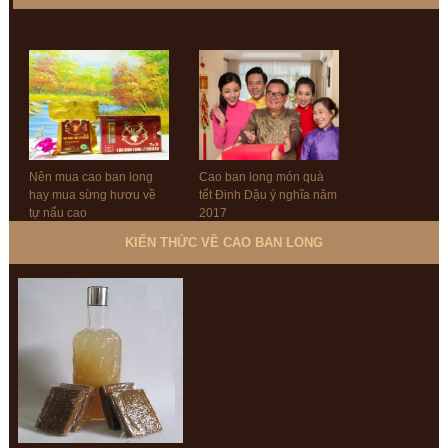
Spielen anwenden oder Dir auch auszahlen lassen kannst. Wir
raten hinzu, mit der Zahlung zu warten, erst wenn Du den
Wunderino Einzahlungsbonus ebenfalls freigespielt hast.
Dieser verfallt namlich, wenn Ihr bei einem aktiven Bonus eine
Auszahlung beantragst.
Das Wunderino Bonus Paket
Nên mua cao ban long
Cao ban long món quà
Zusatzlich zu den Freispielen kannst Auch du fur Deine beste
hay mua sừng hươu về
tết Đinh Dậu ý nghĩa năm
Einzahlung bei Wunderino bis zu 40 Euro weiteres zusatzliches
tự nấu cao
2017
Guthaben zum Spielen an den Automaten kaufen. Und auch
KIẾN THỨC VỀ CAO BAN LONG
Deine nachsten Einzahlungen stockt die virtuelle Spielhalle auf.
Der Wunderino Bonus fur heisse Spieler teilt sich wie folgt auf:
1. Einzahlung: 400 % Bonus erst wenn zu 40 Euro + 30 Freespins
2. Einzahlung: 100 % Bonus sogar 200 Euro
3. Einzahlung: 50 % Bonus solange bis zu 500 Euro
4. Einzahlung: 25 prozent Bonus bis abgeschlossen 200 Euro
Cao gạc nai có thể chữa
Cao gạc hươu nai sừng
được những loại bệnh
hươu là gì?
Sofern Du den Wunderino Bonus fur heisse Kunden in vollem
nào?
Umfang nutzt, kriegst Du volle 940 Euro an zusatzlichem