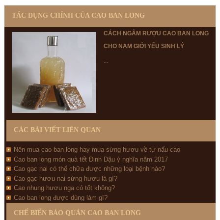
Gratisrunden fur ausgewahlte Spiele
TÁC DỤNG CHÍNH CỦA CAO BAN LONG
Einen Haken gibt es bei den Freispielen dann allerdings aber:
Du kannst jene nicht an beliebigen Spielautomaten einsetzen,
CÁCH NGÂM RƯỢU CAO BAN LONG
sondern nur bei einem dieser drei Wunderino Spiele: Starburst,
CHO NAM GIỚI YẾU SINH LÝ
Lights oder Aloha. Ihr bekommst am Tag deiner Einzahlung
...
geradlinig 10 Wunderino Bonus Freispiele gutgeschrieben
ferner dann am nachsten und ubernachsten Vierundzwanzig
stunden nochmal jeweils 7. Nach Erhalt solltest Du sie
innerhalb von 24 Stunden nutzen, ansonsten verfallt dieser
Wunderino Zugabe.
CÁC BÀI VIẾT LIÊN QUAN
Angesichts der tatsache es sich für den Freispielen mit der
absicht, eine zusatzliche Gewinnchance handelt, sind diese
Nên mua cao ban long hay mua sừng hươu về tự nấu cao
Bedingungen aber mehr als akzeptabel. Auch falls der Anbieter
Cao ban long món quà tết Đinh Dậu ý nghĩa năm 2017
die Spiele auf die drei genannten Automaten beschrankt, hast
Cao gạc nai có thể chữa được những loại bệnh nào?
Cao gạc hươu nai sừng hươu là gì?
Du durch die Freispiele letztendlich alle Moglichkeiten.
Cao nhung hươu nga có tốt không?
Sehr haufig fallen für dem einen oder aber anderen Freispiel
Cao ban long được dùng làm gì?
Gewinne an. Diese Gewinne unterliegen keinen
CHẾ BIẾN BẢO QUẢN CAO BAN LONG
Bonusbedingungen, was bedeutet, dass Du sie bei allen