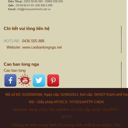
Einzahlung vergeben; bei online casino 10 euro startguthaben
ist das dann also möglich, 20 Euro abgeschlossen erhalten.
Die genaueren Bedingungen werden doch bei jedem seriösen
deutschen Casino wirklich erklärt und sollten bevor Erstellung
Chi tiết vui lòng liên hệ
dieses Kontos auf jeden Fall durchgelesen sein. So kann der
spieler böse Überraschungen meiden und weiß wirklich
HOTLINE:
0436.555.888
Bescheid.
Website: www.caobanlongnga.net
Chú ý: Sp không phải là thuốc và không có
Đánh giá bài viết
chức năng thay thuốc chữa bệnh
Cao ban long nga
Từ khóa tìm kiếm :
Cao ban long
Mã số KD: 0105566586, Ngày cấp: 02/06/2014, Nơi cấp: SKHDT thành phố Hà
Nội - Giấy phép ATVSCS: 747/2014/ATTP-CNDK
Website đang chạy thử nghiệm và chờ cấp phép của BVH -
BTTT
Thông tin trên trang web chỉ mang tính chất tham khảo. Cần