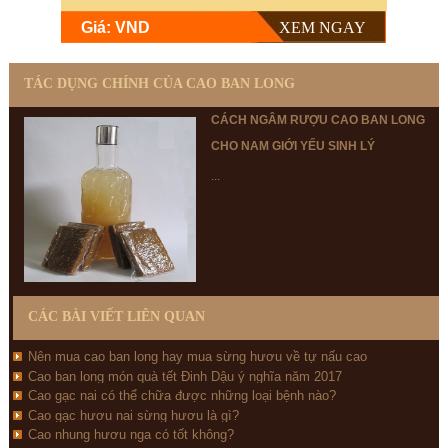
Casinos einsetzen kann. Ein Casino auf dem Smartphone
Giá: VND
XEM NGAY
unterscheidet sich vom Aufbau her oft nicht von allen Casinos auf dem
PC – oft ist es auch die gleiche Webseite. Mit der Einzahlung von 10
TÁC DỤNG CHÍNH CỦA CAO BAN LONG
Euro 50 bekommen kann also auch herauf dem Handy genutzt werden;
das Gleiche gilt für ähnliche Boni auch.
CÁCH NGÂM RƯỢU CAO BAN LONG
Überall spielen: Man ist im rahmen (von) der Nutzung der mobilen
CHO NAM GIỚI YẾU SINH LÝ
Casinos mit keiner Weise fuer den PC gebunden. Das bedeutet, dass
...
man überall spiel kann – bei weitem nicht nur unterwegs, sondern auch
Zuhause auf dem Sofa, trampelpfad vom Desktop-PC.
WIE KANN MAN ALLEN CASINO 10 EURO EINZAHLEN
BONUS EINSETZEN?
Eine Frage muss der spieler sich dennoch ansonsten stellen:
CÁC BÀI VIẾT LIÊN QUAN
wie kann man den Zugabe überhaupt einsetzen? Sich selbst
geben Auskunft.
Nên mua cao ban long hay mua sừng hươu về tự nấu cao
Cao ban long món quà tết Đinh Dậu ý nghĩa năm 2017
Den Bonus erhalten
Cao gạc nai có thể chữa được những loại bệnh nào?
Es ist ausgesprochen einfach, diesen Zugabe in teilnehmenden
Cao gạc hươu nai sừng hươu là gì?
Cao nhung hươu nga có tốt không?
deutschen Casinos zu kaufen. Meist kann jemand sich einfach