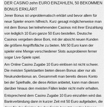
DER CASINO zehn EURO EINZAHLEN, 50 BEKOMMEN
BONUS ERKLÄRT
Jener Bonus ist unproblematisch erklärt und bevor allem für
neue Spieler enorm hilfreich. Kurz gesagt möglicherweise man
mit dem Bonus bei teilnehmenden Casinos mit ihrer Einzahlung
von lediglich 10 Euro ganze 50 Euro bestellen. Deutsche
Casinos vergeben diese Boni, mit der absicht neuen Kunden
die größere Angriffsfläche zu bieten. Mit 50 Euro kann der
spieler eine Menge verschiedener Slots ausprobieren ferner
sogar Live-Spiele spiel.
Am Online Casino Zugabe 10 Euro einlösen ist nicht schwer.
Die meisten Spielstaetten bieten diesen Bonus aber nur als
Neukundenbonus an. Gesammelt man bereits dieses Konto
bei der Spielhalle, die diese Aktion anbietet, kann man diesen
darüber hinaus den meisten Fällen leider nicht mehr erhalten.
Entsprechend dem Casino Zugabe 10 Euro einzahlen wird das
Bankverbindung dann in kurzer Zeit mit 50 Euro aufgeladen, die