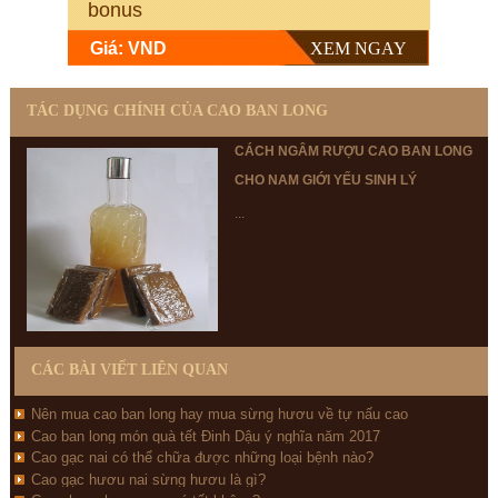
bonus
erst uff (berlinerisch) den Geschmack kommen, um ein Risiko
Giá: VND
XEM NGAY
einzugehen. Der GroBteil der Spieler wettet mit groBerer
Wahrscheinlichkeit groBe Summen an Geld aufs Gluecksspiel,
wenn die Moglichkeit besteht, mit weniger zu beginnen. Das ist
TÁC DỤNG CHÍNH CỦA CAO BAN LONG
eine ausgeklugelte Strategie, die in immer mehr Spielstaetten
CÁCH NGÂM RƯỢU CAO BAN LONG
benutzt wird. Folglich gewinnen die Verborgen neue Kunden fur
CHO NAM GIỚI YẾU SINH LÝ
sich.
...
Zahlungsmoglichkeiten
Die Grunde dafur, mit wenig Geld zu spielen, bestizen wir
bereits aufgelistet. Fur welchen Dienst sollte man sich aber
entscheiden, wenn man seine Ein- des weiteren Auszahlungen
moglichst bequem, schnell und sicher abwickeln mochte?
CÁC BÀI VIẾT LIÊN QUAN
In einem Online Casino via 10€ Einzahlung gesammelt man die
Auswahl zwischen folgenden Zahlungsmoglichkeiten:
Nên mua cao ban long hay mua sừng hươu về tự nấu cao
Der Bankuberweisung. Die Zahlungsmoglichkeit ist die alteste unter
Cao ban long món quà tết Đinh Dậu ý nghĩa năm 2017
Cao gạc nai có thể chữa được những loại bệnh nào?
den aufgelisteten. Sie vermag immer noch gebraucht, aber kann den
Cao gạc hươu nai sừng hươu là gì?
modernen Alternativen in vielen Hinsichten bei weitem nicht das