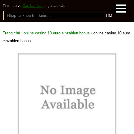
Tìm hiểu về
Cao ban long
nga cao cấp
Trang chủ
›
online casino 10 euro einzahlen bonus
›
online casino 10 euro
einzahlen bonus