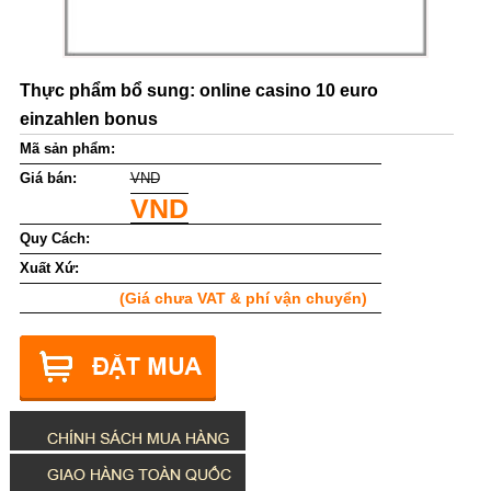
Thực phẩm bổ sung: online casino 10 euro
einzahlen bonus
Mã sản phẩm:
Giá bán:
VND
VND
Quy Cách:
Xuất Xứ:
(Giá chưa VAT & phí vận chuyển)