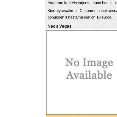
listamme korkein tarjous, mutta bonus uu
Kierratysvaatimus Casumon bonuksessa on
bonuksen lunastamiseen on 10 euroa.
Neon Vegas
Neon Vegas (Neon Vegas kokemuksia) saap
Bonus on sikali erikoinen, etta siina bo
bonuskertoimen ollessa korkea kierratett
oikein hoidu ensimmaisella talletuksella, 
Dunder
Dunderin (Dunder kokemuksia) tervetuliais
ilmaiskierrosta.
Kierratysvaatimus on sama kuin Casumolla,
loput 50 talletuksen jalkeisena paivana,
Ahti Games
Ahti Gamesin (Ahti Games kokemuksia) ter
100% bonuksen 300€ asti.