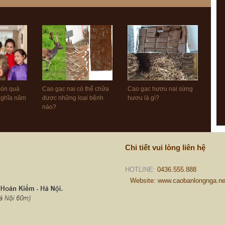
 tervetuliaisbonus koostuu perati neljasta talletusbonuksesta, joista
teensa nama casino bonukset sisaltavat perati 350 euroa bonusrahaa j
x viimeisella talletuksella, jolloin tarjolla on huima 200% bonus 100 eu
 on kasino ilman tilia joka tarjoaa erittain nopeat kotiutukset – ki
 jopa 500€ asti, mutta sen lunastamiseen vaaditaan melkoisen korkea
món quà
Cao gạc nai có thể chữa
Cao gạc hươu nai sừng
lppo kasino ilman rekisteroitymista, loytyy sivustolta myos livekas
 nghĩa năm
được những loại bệnh
hươu là gì?
nào?
joaa uusille asiakkailleen ilmaista pelirahaa pelkasta pelitilin avaamise
errattaa 35 kertaa ja niilla on 1000 euron voittokatto. Ensimmaisella t
Chi tiết vui lòng liên hệ
HOTLINE:
0436.555.888
Website: www.caobanlongnga.ne
asi mahdollisimman suurella kertoimella, kannattaa tarkastaa Rizki
svaatimus on 45x. Uudet pelaajat saavat myos ilman talletusta yhden
erroksia ilman kierratysvaatimuksia.