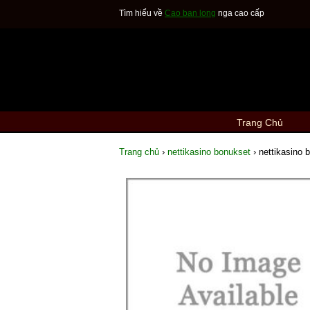
Tìm hiểu về
Cao ban long
nga cao cấp
Trang Chủ
Trang chủ
›
nettikasino bonukset
›
nettikasino 