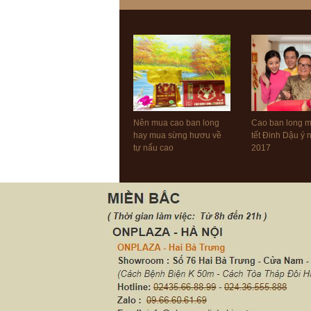
Slotty Vegasin (Slotty Vegas kokemuksia)
100 euroon asti + 25 ilmaiskierrosta. Yh
kolmella ensimmaisella talletuksella ja 50
Speedy Casino
Speedy Casino (Speedy Casino kokemuksia)
Casinon ensitalletusbonus on 100% bonus
Nên mua cao ban long
Cao ban long 
bonusraha. Vaikka Speedy Casino onkin he
hay mua sừng hươu về
tết Đinh Dậu ý
tự nấu cao
2017
Kolikkopelit
Kolikkopelit (Kolikkopelit kokemuksia) tar
Ilmaiskierroksilla napatut voitot tulee ki
bonus 200€ asti.
Rizk
Jos parhaat kasinobonukset ovat mielest
50€ asti ja 50 ilmaiskierrosta. Kierraty
-onnenpyoraan, josta voi voittaa ilmaiski