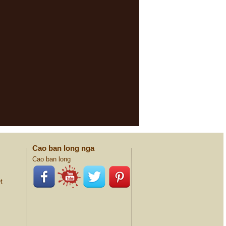
 ensitalletuksella saa: 100% bonuksen
a 135 ilmaiskierrosta. Kierratys: 40x
roon asti.
itos Trustly maksupalvelun. Speedy
 50 euron talletus. Kierratys: 40x
ino.
sta: 450 ilmaiskierrosta ilman talletusta.
alletuksella on mahdollisuus napata 100%
Cao ban long nga
Cao ban long
t
n (Rizk kokemuksia) tarjous: 200% bonus
 pyoraytyksen Rizkin omaan Wheel of Rizk