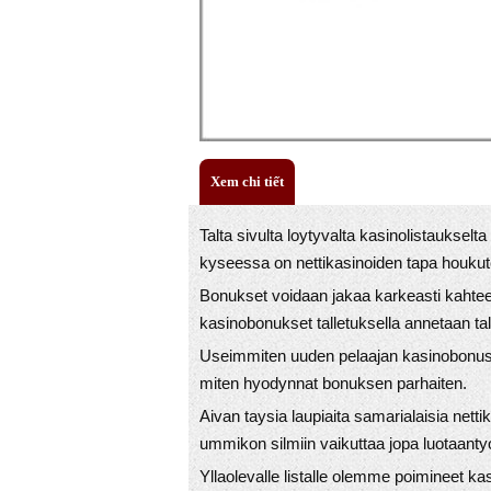
Xem chi tiết
Talta sivulta loytyvalta kasinolistauksel
kyseessa on nettikasinoiden tapa houkute
Bonukset voidaan jakaa karkeasti kahteen
kasinobonukset talletuksella annetaan tal
Useimmiten uuden pelaajan kasinobonus o
miten hyodynnat bonuksen parhaiten.
Aivan taysia laupiaita samarialaisia nettik
ummikon silmiin vaikuttaa jopa luotaant
Yllaolevalle listalle olemme poimineet k