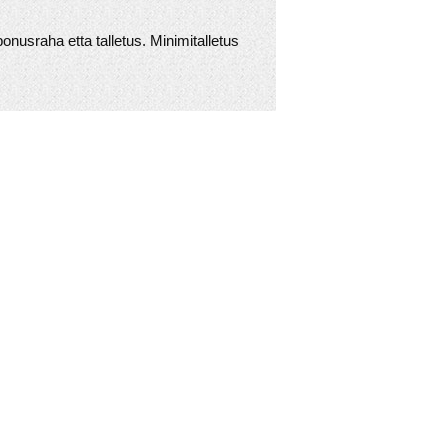
usraha etta talletus. Minimitalletus
avyttoman bonuksen: 500% aina 500€ asti!
atimus on sinansa vaatimaton 20x, mutta
y 500€ x 20 = 10 000 euroa. Jos homma ei
toaa 100% bonus 250€ asti + 100
 pelattavaksi heti talletuksen jalkeen ja
iskierrosta ja toisella talletuksella