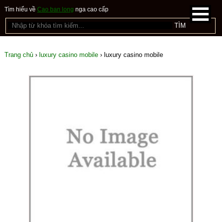
Tìm hiểu về
Cao ban long
nga cao cấp
Trang chủ
›
luxury casino mobile
›
luxury casino mobile