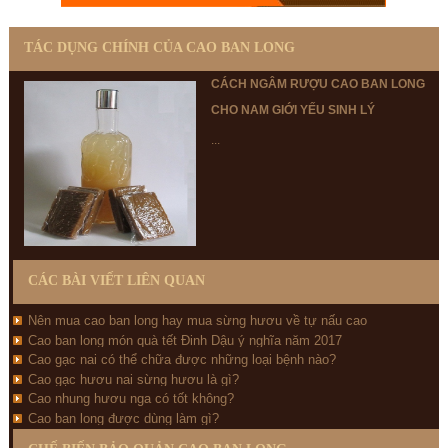
Es ist natürlich auBerdem erwahnenswert, dass Luxury
Spieleplattform welchen Spielern, die in keiner weise registriert
TÁC DỤNG CHÍNH CỦA CAO BAN LONG
sind, die Spiele nicht erlaubt. Auf der Website konnen Sie Listen
von Spielen qua Zinszahlungen und Namen sehen.
CÁCH NGÂM RƯỢU CAO BAN LONG
CHO NAM GIỚI YẾU SINH LÝ
Wenn der Nutzer spielen mochte, ist echt es erforderlich,
entweder ein Luxury Konto zu haben oder die Anwendung zu
...
draufbügeln und dort ein Konto zu erstellen, das mehr wie 150
verschiedene Slotmaschinen zu verschiedenen
Angelegenheiten bereitstellt. Naturlich gibt es klassische Wild-
West einarmige Bandite ferner Wild 7. Wir kennen aber auch
einige neue und aufregende Namen, wie zum Beispiel
CÁC BÀI VIẾT LIÊN QUAN
Forbidden Throne oder aber 7 Ocean. Der wichtigste
Spieleentwickler, dieser im Luxury verwendet wird, ist
Nên mua cao ban long hay mua sừng hươu về tự nấu cao
Microgaming: kleine Spiele, die fur den endlosen Spielprozess
Cao ban long món quà tết Đinh Dậu ý nghĩa năm 2017
Cao gạc nai có thể chữa được những loại bệnh nào?
und das Vergnugen zu gewinnen gemacht werden.
Cao gạc hươu nai sừng hươu là gì?
Wenn jener Benutzer die Klassische Spielautomaten nicht
Cao nhung hươu nga có tốt không?
wichtige spielen mochte, möglicherweise er Geld abheben
Cao ban long được dùng làm gì?
(nachdem er das Spiel endet) des weiteren andere Spiele