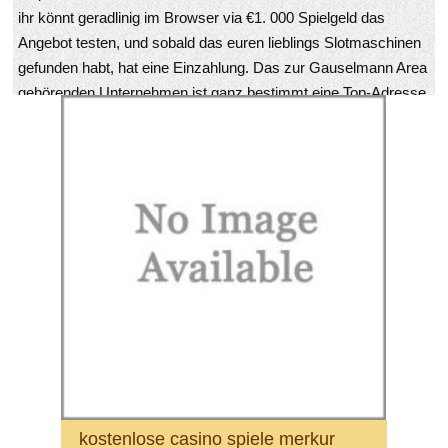
ihr könnt geradlinig im Browser via €1. 000 Spielgeld das
Angebot testen, und sobald das euren lieblings Slotmaschinen
gefunden habt, hat eine Einzahlung. Das zur Gauselmann Area
gehörenden Unternehmen ist ganz bestimmt eine Top-Adresse
für Spieler aus dem deutschsprachigen Ebene
Ebenso gibt der Betreiber von Casino-Fox. com einen sehr
nützlichen Hinweis. Im Datenautobahn (umgangssprachlich)
kursieren viele dubiose Angebote wie der spieler Merkur Spiele
austricksen bzw. manipulieren mag. Das Angebot reicht von
Apps solange bis hin zu Add-ons, alle haben ordinär, dass man
darüber hinaus Vorkasse einen Obolus bezahlen muss mit der
absicht, den Crack zu erhalten. Bevor ihr euer Geld beim
Fenster hinauswerft, keiner dieser Tricks funktioniert, der
Algorithmus von Merkur Spielen lässt sich nicht knacken.
Solltet ihr dich im allgemeinen dafür interessieren, auf dieser
Seite entdeckt ihr einen Konsumgut wie Spielautomaten gehen.
Nützliche Tipps wie ihr euch eine Taktik für Merkur Spiele bzw.
kostenlose casino spiele merkur