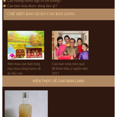
Cao nhung hươu nga có tốt không?
merkur direkt angenehm Download angeboten, demnach ihr
Cao ban long được dùng làm gì?
auch von seiten unterwegs auf das Angebot zugreifen könnt.
CHẾ BIẾN BẢO QUẢN CAO BAN LONG
Derzeit ermöglicht die App aber nur die Spielgeld Ausgabe
einiger ausgewählten Slotmaschinen, daher ist dieses eher als
netter Zeitvertreib für zwischendurch gedacht.
Chú ý: Sp không phải là thuốc và không có
Đánh giá bài viết
chức năng thay thuốc chữa bệnh
Từ khóa tìm kiếm :
Nên mua cao ban long
Cao ban long món quà
hay mua sừng hươu về
tết Đinh Dậu ý nghĩa năm
tự nấu cao
2017
KIẾN THỨC VỀ CAO BAN LONG