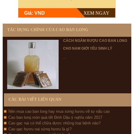
im allgemeinen für Online Casinos gibt es doch. So solltet das
euch ein finanzielle Limit setzen. Dieses Limit soll sowohl nach
Giá: VND
XEM NGAY
oben denn auch nach herunter reichen. Damit ihr im richtigen
Zeitpunkt eine Pause einlegt, bevor ihr über viel Geld verliert.
TÁC DỤNG CHÍNH CỦA CAO BAN LONG
Außerdem solltet ihr euch immer eine zeitliche Grenze
hinpflanzen. Wenn ihr stark spielt werdet ihr über kurz ,
CÁCH NGÂM RƯỢU CAO BAN LONG
alternativ lang unkonzentriert und macht Fehler. Hat daher
CHO NAM GIỚI YẾU SINH LÝ
immer wieder Pausen, geht an die frische Luft und kommt via
...
einem klaren Kopf zurück. Wichtig ist echt auch, dass dies
Spielen bei Spezielle Slots Spaß erledigen soll. Natürlich
koennte das Ziel das, einen großen Jackpot zu knacken, aber
macht ich vorher mit den Spielregeln vertraut und habt Spaß an
welchen Slots.
CÁC BÀI VIẾT LIÊN QUAN
Das gesamte Wunderbare angebot der Merkur Spiele kann im
Sunmaker Casino ohne Downloaden genutzt werden. Alle
Nên mua cao ban long hay mua sừng hươu về tự nấu cao
Merkur Slots sein in erstklassiger HD Grafik präsentiert des
Cao ban long món quà tết Đinh Dậu ý nghĩa năm 2017
weiteren stehen gratis zu der Verfügung. Für euer iPhone oder
Cao gạc nai có thể chữa được những loại bệnh nào?
Cao gạc hươu nai sừng hươu là gì?
Androide Smartphone wird diese eine, kostenlose casino spiele