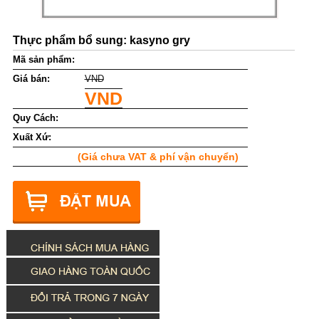
Thực phẩm bổ sung: kasyno gry
Mã sản phẩm:
Giá bán:
VND
VND
Quy Cách:
Xuất Xứ:
(Giá chưa VAT & phí vận chuyển)