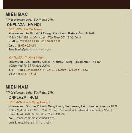
odrabia. Naprawdę trudno jest wymyśleć więcej kwestii
bardziej przykrych niż postawienie ciężko zapracowanych
pieniędzy na gry kasyno, które w końcu będą przerażająco
nudne i nie dają Ci radości.
Toteż najlepszym rozwiązaniem, jeśli nie zależy Ci aż tak na
czasie, będą gry hazardowe darmowo. Nasze opisy mogą Ci
bardzo wiele powiedzieć na temat tym, jak działają dane gry
maszynowe. Przekażemy ci wszelkie konieczne fakty, damy
Ci znać, czy dane automaty do gry za bezowocnie podobały
nam się, czy nie. Jednak takie rzeczy istnieją mocno
subiektywne, a ostatecznie wrażenia z gry dla Ciebie mogą
być całkiem inne. Stąd też, przetestowanie danej rozrywki
kasyno za darmo jest z gwarancją najlepszą opcją. Natomiast
jeżeli dany tytuł Ci się spodoba, wtedy dalej nie ma
najmniejszych przeciwskazań, żebyś wpłacił przechowanie,
postawił swoje rzeczywiste pieniądze i dalej cieszył się grą i
wygranymi. Jednym słowem, testując bezpłatne gry maszyny