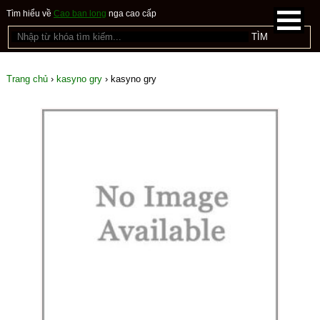
Tìm hiểu về
Cao ban long
nga cao cấp
Trang chủ
›
kasyno gry
›
kasyno gry