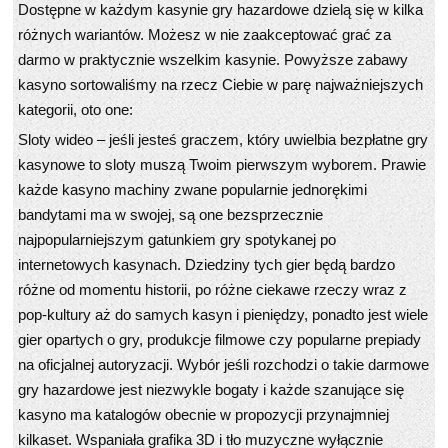
Dostępne w każdym kasynie gry hazardowe dzielą się w kilka
różnych wariantów. Możesz w nie zaakceptować grać za
darmo w praktycznie wszelkim kasynie. Powyższe zabawy
kasyno sortowaliśmy na rzecz Ciebie w parę najważniejszych
kategorii, oto one:
Sloty wideo – jeśli jesteś graczem, który uwielbia bezpłatne gry
kasynowe to sloty muszą Twoim pierwszym wyborem. Prawie
każde kasyno machiny zwane popularnie jednorękimi
bandytami ma w swojej, są one bezsprzecznie
najpopularniejszym gatunkiem gry spotykanej po
internetowych kasynach. Dziedziny tych gier będą bardzo
różne od momentu historii, po różne ciekawe rzeczy wraz z
pop-kultury aż do samych kasyn i pieniędzy, ponadto jest wiele
gier opartych o gry, produkcje filmowe czy popularne prepiady
na oficjalnej autoryzacji. Wybór jeśli rozchodzi o takie darmowe
gry hazardowe jest niezwykle bogaty i każde szanujące się
kasyno ma katalogów obecnie w propozycji przynajmniej
kilkaset. Wspaniała grafika 3D i tło muzyczne wyłącznie