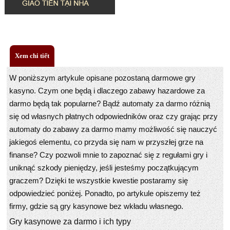
Xem chi tiết
W poniższym artykule opisane pozostaną darmowe gry
kasyno. Czym one będą i dlaczego zabawy hazardowe za
darmo będą tak popularne? Bądź automaty za darmo różnią
się od własnych płatnych odpowiedników oraz czy grając przy
automaty do zabawy za darmo mamy możliwość się nauczyć
jakiegoś elementu, co przyda się nam w przyszłej grze na
finanse? Czy pozwoli mnie to zapoznać się z regułami gry i
uniknąć szkody pieniędzy, jeśli jesteśmy początkującym
graczem? Dzięki te wszystkie kwestie postaramy się
odpowiedzieć poniżej. Ponadto, po artykule opiszemy też
firmy, gdzie są gry kasynowe bez wkładu własnego.
Gry kasynowe za darmo i ich typy