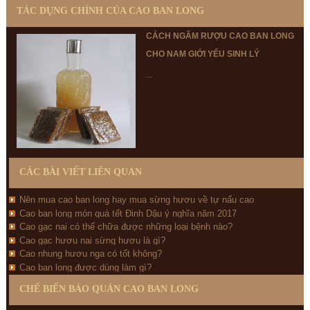
TÁC DỤNG CHÍNH CỦA CAO BAN LONG
wszystkie gry casyno, które opisaliśmy poniżej nie wyczerpują
tematu i kasyna istnieją bardzo kreatywne przy tej kwestii i
CÁCH NGÂM RƯỢU CAO BAN LONG
nowe darmowe zabawy na maszynach wychodzą i są
CHO NAM GIỚI YẾU SINH LÝ
dołączane bardzo często. Stąd też, możemy odszukać tam
...
również innego typu gry kasynowe jak kości, zdrapki, keno,
bingo, hazard maszyny symulujące obstawianie zakładów
sportowych czy innego rodzaju automaty za darmo. Rosnącą
popularność mają też skillowe gry hazardowe na telefon.
Wydaje się być naprawdę ogromna ilość gier do
wypróbowania, bardzo trudno byłoby opisać tutaj każde
CÁC BÀI VIẾT LIÊN QUAN
darmowe gry casyno, stąd sprawdzaj starannie ofertę kasyna,
Nên mua cao ban long hay mua sừng hươu về tự nấu cao
w którym chcesz zagrać za darmo.
Cao ban long món quà tết Đinh Dậu ý nghĩa năm 2017
Dlaczego warto grać w rozrywki na automatach zbyt
Cao gạc nai có thể chữa được những loại bệnh nào?
Cao gạc hươu nai sừng hươu là gì?
darmo?
Cao nhung hươu nga có tốt không?
To faktycznie najbardziej ważne pytanie tego newsu. Nie ma
Cao ban long được dùng làm gì?
jednak jednej odpowiedzi i powodów by wybrać darmowe gry
CHẾ BIẾN BẢO QUẢN CAO BAN LONG
maszynowe jest wiele. Najbardziej istotnym powodem jest