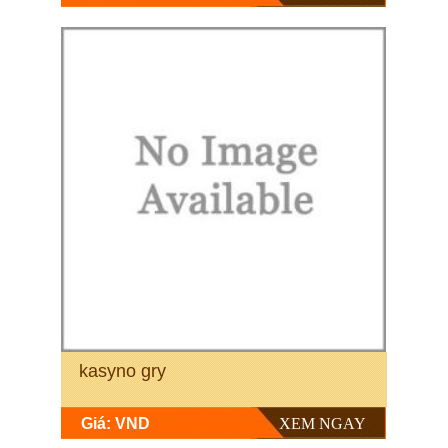
Gry sowie i karciane – to kolejny typ internetowej rozrywki, w
którym miejscu możemy znaleźć zabawy hazardowe
bezpłatnie. Pośród gier stołowych, króluje oczywiście ruletka,
która jest chyba najbardziej znaną, jeśli rozchodzi o kasyno gry
https://darmowe-gry-na-automatach.com
za darmo. Przy wielu
kasynach spotykamy jej mniej popularną wersję, jako
bezpłatne gry automaty, w którym miejscu gracz rywalizuje
wraz z komputerem. W kasynie na żywo prędzej nie zagramy
za darmo, jednak w tą drugą wersję obecnie jak najbardziej.
Naturalnie ruletka nie jest jedyną grą stołową, inne popularne
rozrywki darmowe hazardowe to Blackjack czy Bakarat,
również bardzo szeroko opisywane na naszej stronie. Zwykle
w naszej sekcji możesz odnaleźć bardzo wiele rodzajów tych
gier.
Poker – jeśli chodzi na temat gry hazardowe to rozgrywka w
kasyno gry
pokera cieszy się niesłabnącą popularnością w kasynach,
choć być być może nie jest aż tak popularne jak prawdziwe
Giá: VND
XEM NGAY
stoły pokerowe w kasynach dzięki żywo czy też poker-