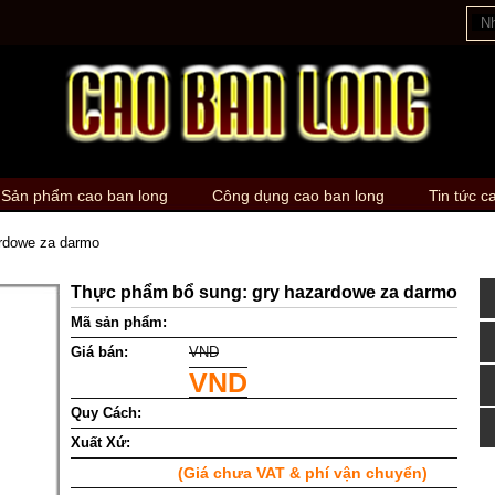
Sản phẩm cao ban long
Công dụng cao ban long
Tin tức c
rdowe za darmo
Thực phẩm bổ sung: gry hazardowe za darmo
Mã sản phẩm:
Giá bán:
VND
VND
Quy Cách:
Xuất Xứ:
(Giá chưa VAT & phí vận chuyển)