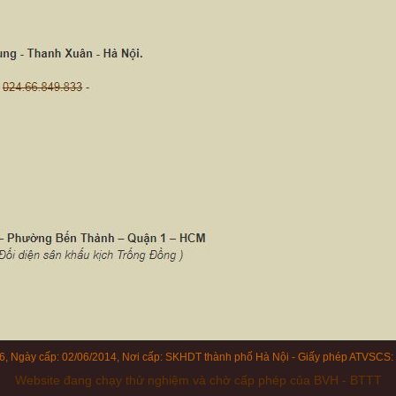
, Ngày cấp: 02/06/2014, Nơi cấp: SKHDT thành phố Hà Nội - Giấy phép ATVSC
Website đang chạy thử nghiệm và chờ cấp phép của BVH - BTTT