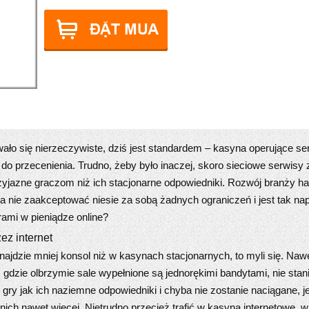
wało się nierzeczywiste, dziś jest standardem – kasyna operujące se
nie do przecenienia. Trudno, żeby było inaczej, skoro sieciowe serwis
rzyjazne graczom niż ich stacjonarne odpowiedniki. Rozwój branży ha
ta nie zaakceptować niesie za sobą żadnych ograniczeń i jest tak n
rami w pieniądze online?
ez internet
znajdzie mniej konsol niż w kasynach stacjonarnych, to myli się. Nawe
dzie olbrzymie sale wypełnione są jednorękimi bandytami, nie stani
 gry jak ich naziemne odpowiedniki i chyba nie zostanie naciągane, 
nich nawet więcej. Nietrudno przecież trafić w kasyna internetowe, w 