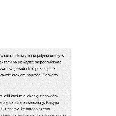
rwisie randkowym nie jedynie urosły w
y z grami na pieniądze są pod wieloma
zardowej ewidentnie pokazuje, iż
aprawdę krokiem naprzód. Co warto
t jeśli ktoś miał okazję stanowić w
e się czuł się zawiedziony. Kasyna
jeśli uznamy, że bardzo często
których znajduje się np. kilkaset slotów,