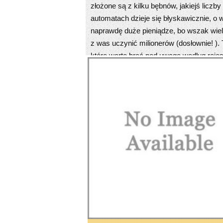
złożone są z kilku bębnów, jakiejś liczb
automatach dzieje się błyskawicznie, 
naprawdę duże pieniądze, bo wszak wiel
z was uczynić milionerów (dosłownie! ). 
które warto brać pod uwagę według rejest
4. Gry hazardowe przez internet z b
Nadrzędną przewagą gier hazardowych n
nieraz bardzo poszerzone systemy wynag
promocję, najczęściej trzeba się zwyczaj
się jakąś sumę zbyt darmo do wykorzyst
automacie wideo. Coraz częściej kasyna 
początek. Oczywiście winniśmy pamiętać
otrzymanej sumy nie wypłacicie, dopóki 
5. Metody płatności
Oczywiście możemy w sieci wystawiać w 
mieć na baczności zastawianie na slota
sposobów kierowania finansami. I faktyc