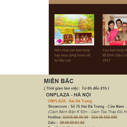
Nên mua cao ban long
Cao ban long 
hay mua sừng hươu về
tết Đinh Dậu ý
tự nấu cao
2017