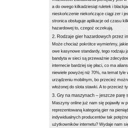
a do owego kilkadziesiąt ruletek i black
nieskończenie niekończące ciągi zer i j
stronica obsługuje aplikacje od czasu k
hazardowej to, czegoż oczekują.
2. Rodzaje gier hazardowych przez in
Może chociaż pokrótce wymieńmy, jaki
owe kasynowe standardy, tego rodzaju ja
bandyta w sieci są przeważnie zdecydo
internecie bardziej się płaci, co ma al
niewiele powyżej niż 70%, na temat tyle 
urządzeniu mobilnym, bo przecież można
włożonej do slota stawki. A to przecież 
3. Gry na maszynach – jeszcze parę 
Maszyny online już nam się pojawiły w p
reprezentowaną kategorią gier na pieni
indywidualnych producentów tak potężną 
użytkowników internetu? Wydaje nam się,