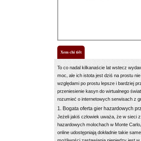
Xem chi tiết
To co nadal kilkanaście lat wstecz wyda
moc, ale ich istota jest dziś na prostu 
względami po prostu lepsze i bardziej p
przeniesienie kasyn do wirtualnego świa
rozumieć o internetowych serwisach z g
1. Bogata oferta gier hazardowych prz
Jeżeli jakiś człowiek uważa, że w sieci 
hazardowych molochach w Monte Carlo, g
online udostępniają dokładnie takie same
możliwości zastawiania pieniędzy jest w 