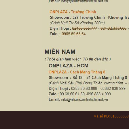
Mã số KD: 0105566586