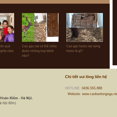
món quà
Cao gạc nai có thể chữa
Cao gạc hươu nai sừng
 nghĩa năm
được những loại bệnh
hươu là gì?
nào?
Chi tiết vui lòng liên hệ
HOTLINE:
0436.555.888
Website: www.caobanlongnga.ne