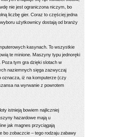
awdę nie jest ograniczona niczym, bo
ą liczbę gier. Coraz to częściej jedna
o wyboru użytkownicy dostają od branży
puterowych kasynach. To wszystkie
owią te minione. Maszyny typu jednoręki
Poza tym gra dzięki slotach w
i tych naziemnych sięga zazwyczaj
To oznacza, iż na komputerze (czy
t szansa na wyrwanie z powrotem
y istnieją bowiem najliczniej
 maszyny hazardowe mają u
line jak magnes przyciągają
ie bo zobaczcie – tego rodzaju zabawy