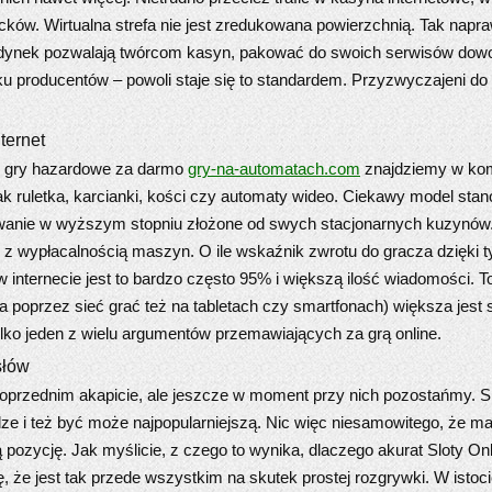
jacków. Wirtualna strefa nie jest zredukowana powierzchnią. Tak napr
edynek pozwalają twórcom kasyn, pakować do swoich serwisów dowoln
ilku producentów – powoli staje się to standardem. Przyzwyczajeni d
ternet
e gry hazardowe za darmo
gry-na-automatach.com
znajdziemy w kom
k ruletka, karcianki, kości czy automaty wideo. Ciekawy model stan
wanie w wyższym stopniu złożone od swych stacjonarnych kuzynów. 
ians z wypłacalnością maszyn. O ile wskaźnik zwrotu do gracza dzięk
w internecie jest to bardzo często 95% i większą ilość wiadomości. 
 poprzez sieć grać też na tabletach czy smartfonach) większa jes
tylko jeden z wielu argumentów przemawiających za grą online.
słów
oprzednim akapicie, ale jeszcze w moment przy nich pozostańmy. Slot
ądze i też być może najpopularniejszą. Nic więc niesamowitego, że
pozycję. Jak myślicie, z czego to wynika, dlaczego akurat Sloty On
 że jest tak przede wszystkim na skutek prostej rozgrywki. W istoc