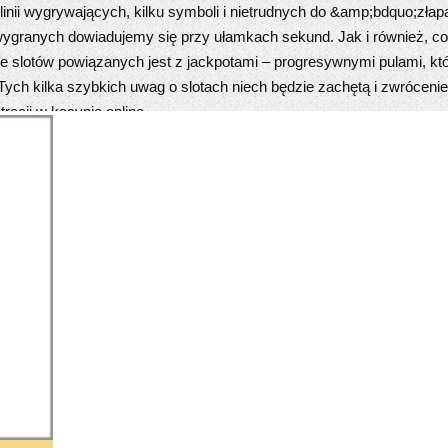
y linii wygrywających, kilku symboli i nietrudnych do &amp;bdquo;złap
o wygranych dowiadujemy się przy ułamkach sekund. Jak i również,
e slotów powiązanych jest z jackpotami – progresywnymi pulami, kt
Tych kilka szybkich uwag o slotach niech będzie zachętą i zwróceniem
racji w kasynie online.
onusami
a serwisach randkowych jest dostępność bonusów. Kasyna online, 
radzania własnych użytkowników. I nie trzeba dużo czynić, żeby zał
nie zarejestrować. Premie startowe działają w ten sposób, że po zało
ywania na grach – najczęściej jest to podwojenie złożonego depozyt
decydują się też na promocje wyjąwszy wpłaty, czyli np. dają gracz
, że każda promocja ma jakiekolwiek swoje reguły, z których najważ
nie zaakceptować użyjecie jej określonej liczby razy dzięki grach ha
trybie darmowym, jedynie dla gry. Ale mówiąc o grach hazardowych
ch czy ruletce prawdziwych pieniędzy. To znaczy, że wirtualne ser
znie jest w rzeczywistości. Każde kasyna obsługują chociaż kilka róż