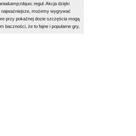
ania&amp;rdquo; reguł. Akcja dzięki
 co najważniejsze, możemy wygrywać
óre przy pokaźnej dozie szczęścia mogą
 baczności, że to fajne i popularne gry,
w przeciwieństwie do naziemnych, mają
apać się na jakąś interesującą
żeniu konta i wpłacie pieniędzy, dostaje
u albo darmowe spiny dzięki jakimś
om kilkanaście złotych na dobry
niejszy jest warunek obrotu –
zardowych online.
 poprzez internet cały czas winniśmy
wisy muszą korzystać z dopracowanych
nych technik płatności. W biznesi