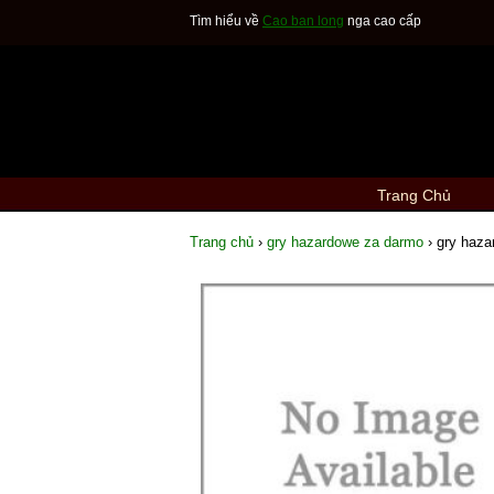
Tìm hiểu về
Cao ban long
nga cao cấp
Trang Chủ
Trang chủ
›
gry hazardowe za darmo
›
gry haza