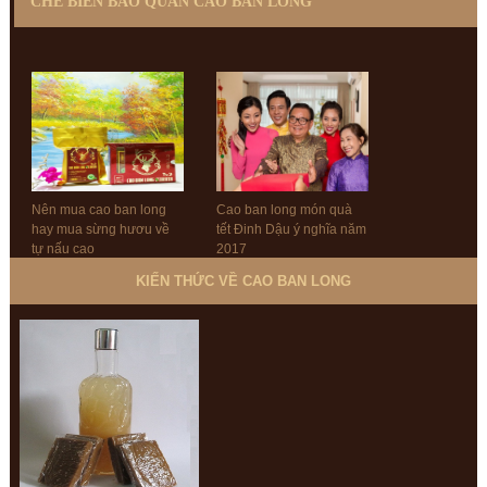
CHẾ BIẾN BẢO QUẢN CAO BAN LONG
uns das wenig über die Allgemeine Lage der Boni auf der
Website. Es ist echt beabsichtigt, zu versuchen, in der
Börsenspekulanten. Es ist also besser ein gutes Angebot ist,
realistisch?
Die Casino Tipico Willkommens-bonus ist ein goodin. 200%
Bonusgeld und 20
casino spiele kostenlos
. Dies ist gut genug,
um jedermanns Mitbringsel.
Nên mua cao ban long
Cao ban long món quà
Jener cash-bonus-Angebote zu 200% cash-bonus bis zu 100£.
hay mua sừng hươu về
tết Đinh Dậu ý nghĩa năm
Dieser hat 40-mal umgesetzt sein, die xb. Zusätzlich zu
tự nấu cao
2017
diesem zugabe gibt auch 20 Freispiele. Die Freespins werden
KIẾN THỨC VỀ CAO BAN LONG
gesperrt, um eine pre-ausgewählt slot, und die Gewinne
müssen 40 mal gewettet.
Es sieht sich als ganzes Paket. Dieses Willkommenspaket gibt
etwas, was auf die ersten 3 Einzahlungen, die mit einem grand
insgesamt Wert von seiten 500£.
Cao gạc nai có thể chữa
Cao gạc hươu nai sừng
Mit der ersten Einzahlung erhalten Jene 200% gröBere bankroll
được những loại bệnh
hươu là gì?
von 100£.
nào?