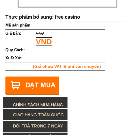
Thực phẩm bổ sung: free casino
Mã sản phẩm:
Giá bán:
VND
VND
Quy Cách:
Xuất Xứ:
(Giá chưa VAT & phí vận chuyển)