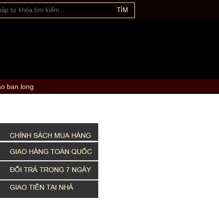
ao ban long