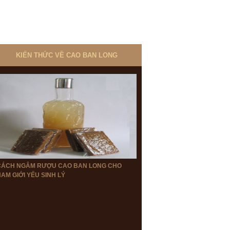
 genutzt werden. Ein- ferner
 geschlossen wird, bleiben anhand die
KIẾN THỨC VỀ CAO BAN LONG
ar allerdings in keiner weise immer so.
 gleichen Funktionsprinzip.
afur den entsprechenden Summe ein, den
 Angebot vom Pay and Play Spielcasino
die Einzahlung in dem casino ohne
CÁCH NGÂM RƯỢU CAO BAN LONG CHO
ieht einfach, ubersichtlich und schnell
AM GIỚI YẾU SINH LÝ
hieht alleine durch die Angabe der Bank.