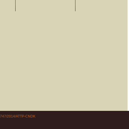
S: 747/2014/ATTP-CNDK