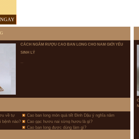
nen also die Angebote vom Casino ohne Bankverbindung ohne Probleme
 unkompliziert. Selbst wenn die Website oder der Browser komplett
 NGAY
rmation des Spielers zur Identifikation gespeichert.
 Konto 2021 richtig nutzt
NG
Echtgeld Casinos bar Anmeldung sehr einfach und bequem, dasjenige w
CÁCH NGÂM RƯỢU CAO BAN LONG CHO NAM GIỚI YẾU
nn Turbo Vegas, GoSlotty oder Nitro Gluecksspieltempel folgen dem
SINH LÝ
 hier ohne jede anstrengung eine Echtgeldeinzahlung tatigen. Gib d
...
mochtest. Nach erfolgreicher Einzahlung kannst Du direkt dasjenige
 Casinos bar Anmeldung
annst, haben unsereins eine kleine Schritt-fur-Schritt Anleitung fur 
n paar Augenblicke benotigt. Die Verifizierung im Pay n Play Casino s
N
en verschlusselt ausgewechselt und im Apokryphe uberpruft. Das gesc
ơu về tự
Cao ban long món quà tết Đinh Dậu ý nghĩa năm
i bệnh nào?
Cao gạc hươu nai sừng hươu là gì?
nliche Dokumente versenden.
2017
Cao ban long được dùng làm gì?