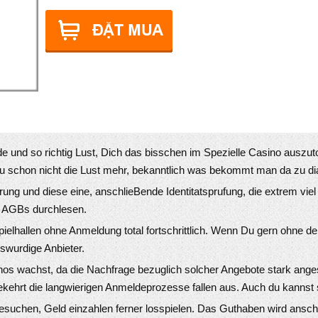
e und so richtig Lust, Dich das bisschen im Spezielle Casino auszu
u schon nicht die Lust mehr, bekanntlich was bekommt man da zu di
rung und diese eine, anschlieBende Identitatsprufung, die extrem vi
n AGBs durchlesen.
elhallen ohne Anmeldung total fortschrittlich. Wenn Du gern ohne de
swurdige Anbieter.
os wachst, da die Nachfrage bezuglich solcher Angebote stark angesti
ehrt die langwierigen Anmeldeprozesse fallen aus. Auch du kannst s
suchen, Geld einzahlen ferner losspielen. Das Guthaben wird ansch