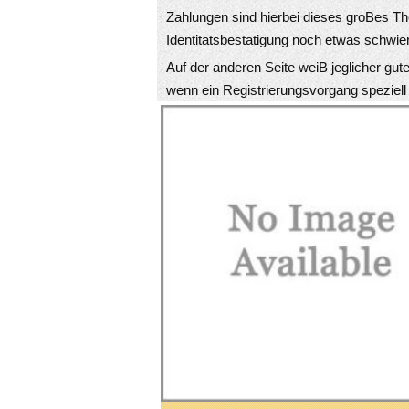
Zahlungen sind hierbei dieses groBes The
Identitatsbestatigung noch etwas schwier
Auf der anderen Seite weiB jeglicher gu
wenn ein Registrierungsvorgang speziell
geschaffen werden.
Etliche Internetnutzer sind dieses schon g
minus Anmeldung wird ein Service zur Ve
Dinge entfernt, im Fokus stehen für ein
Spieler keinen weiteren unnotigen arger,
Doch wie kann ein Guthaben einem Black j
Es sind die intelligenten Zahlungsmethod
entworfen haben.
Ein GroBteil aller Pay and Play Casinos
reibungslos ferner schnell eine Transakti
den Dienst solltest du auBerdem nicht d
Mit Trustly Pay n Play kannst Du qua Ec
nicht notwendig, mit der absicht mit ech