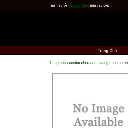
Tìm hiểu về
Cao ban long
nga cao cấp
Trang Chủ
Trang chủ
›
casino ohne anmeldung
›
casino oh