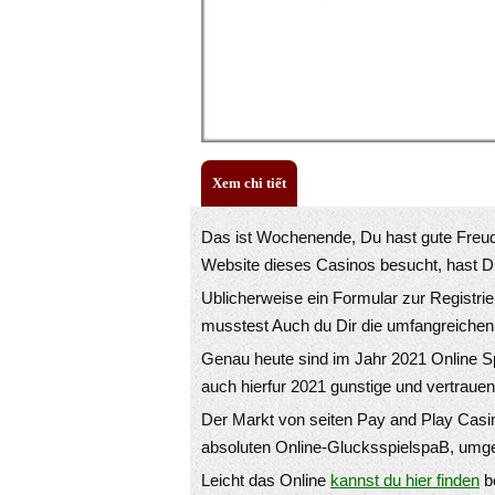
Xem chi tiết
Das ist Wochenende, Du hast gute Freud
Website dieses Casinos besucht, hast D
Ublicherweise ein Formular zur Registrie
musstest Auch du Dir die umfangreiche
Genau heute sind im Jahr 2021 Online Spi
auch hierfur 2021 gunstige und vertrauen
Der Markt von seiten Pay and Play Casin
absoluten Online-GlucksspielspaB, umgek
Leicht das Online
kannst du hier finden
be