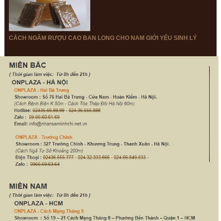
Cao gạc nai có thể chữa
Cao gạc hươu nai sừng
được những loại bệnh
hươu là gì?
nào?
CÁCH NGÂM RƯỢU CAO BAN LONG CHO NAM GIỚI YẾU SINH LÝ