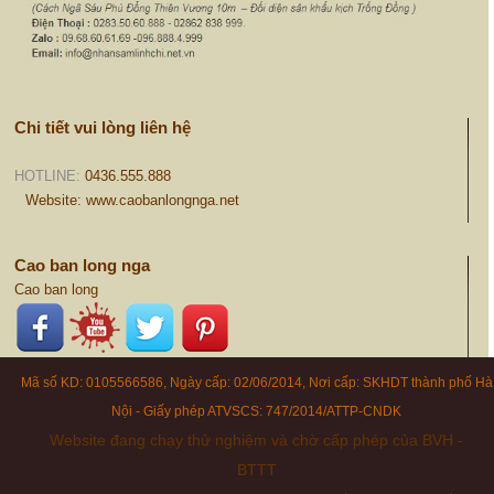
Chi tiết vui lòng liên hệ
HOTLINE:
0436.555.888
Website: www.caobanlongnga.net
Cao ban long nga
Cao ban long
Mã số KD: 0105566586, Ngày cấp: 02/06/2014, Nơi cấp: SKHDT thành phố Hà
Nội - Giấy phép ATVSCS: 747/2014/ATTP-CNDK
Website đang chạy thử nghiệm và chờ cấp phép của BVH -
BTTT