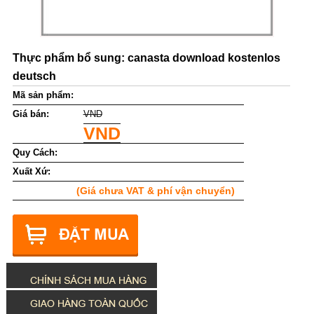
Thực phẩm bổ sung: canasta download kostenlos
deutsch
Mã sản phẩm:
Giá bán:
VND
VND
Quy Cách:
Xuất Xứ:
(Giá chưa VAT & phí vận chuyển)