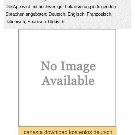
Die App wird mit hochwertiger Lokalisierung in folgenden
Sprachen angeboten: Deutsch, Englisch, Französisch,
Italienisch, Spanisch Türkisch
Bei Canasta versuchen wir dies klassische Spielerlebnis
möglichst umfangreich und echt auf mobilen Endgeräten
wiederzugeben. Rommé richtet sich nicht an Kinder, sondern
ist echt für Erwachsene konzipiert. Es gibt in dieser App nicht
Glücksspiel um echtes Geld: es existieren weder Geld zu
allem überluss reale Preise über gewinnen. Spielpraxis
und/oder Erfolg bei Kasinospielen ohne Gewinn (“Social Casino
Games”) darstellen nicht unbedingt, falls der betreffende
Teilnehmer auch bei künftigen Spielen um richtiges Geld
erfolgreich sein wird.
canasta download kostenlos deutsch ist durch Werbung
finanziert, d. h. während der Benutzung sieht man Werbung
eingeblendet. Falls Du die App lieber ohne Werbung nutzen
möchtest, so wird in der App (unter “Einstellungen”) eine “Keine
canasta download kostenlos deutsch