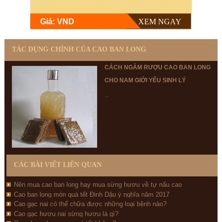
Werbung”-Option als selbst-verlängerndes Abonnement
angeboten. Hier besteht die Wahl um den folgenden Optionen:
Giá: VND
XEM NGAY
1 Monat für 0, 99 € oder äquivalent (Abo verlängert sich getreu 1
Monat)
TÁC DỤNG CHÍNH CỦA CAO BAN LONG
3 Konsequenz für 1, 99 € oder äquivalent (Abo verlängert sich nach 3
CÁCH NGÂM RƯỢU CAO BAN LONG
Monaten)
CHO NAM GIỚI YẾU SINH LÝ
1 Jahr für 4, 99 € oder äquivalent (Abo verlängert sich nach 1 Jahr)
...
Chú ý: Sp không phải là thuốc và không có
Đánh giá bài viết
chức năng thay thuốc chữa bệnh
Từ khóa tìm kiếm :
CÁC BÀI VIẾT LIÊN QUAN
Nên mua cao ban long hay mua sừng hươu về tự nấu cao
Cao ban long món quà tết Đinh Dậu ý nghĩa năm 2017
Cao gạc nai có thể chữa được những loại bệnh nào?
Cao gạc hươu nai sừng hươu là gì?