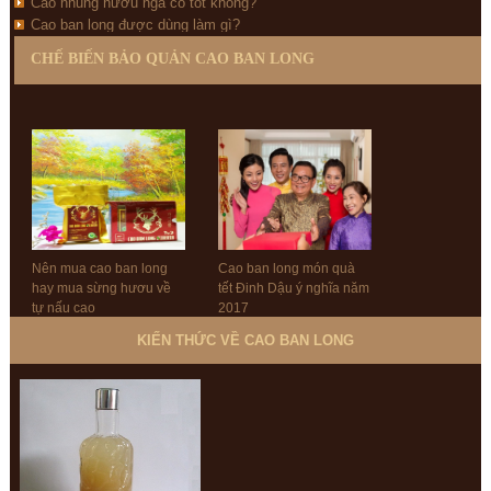
Cao nhung hươu nga có tốt không?
Cao ban long được dùng làm gì?
CHẾ BIẾN BẢO QUẢN CAO BAN LONG
Nên mua cao ban long
Cao ban long món quà
hay mua sừng hươu về
tết Đinh Dậu ý nghĩa năm
tự nấu cao
2017
KIẾN THỨC VỀ CAO BAN LONG