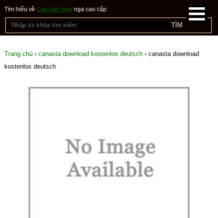
Tìm hiểu về
Cao ban long
nga cao cấp
Trang chủ
›
canasta download kostenlos deutsch
›
canasta download
kostenlos deutsch