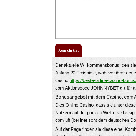
Xem chi tiết
Der aktuelle Willkommensbonus, den si
Anfang 20 Freispiele, wohl vor ihrer er
casino
https://beste-online-casino-bonus
com Aktionscode JOHNNYBET gilt für all
Bonusangebot mit dem Casino. com A
Dies Online Casino, dass sie unter diese
Nutzern auf der ganzen Welt erstklassige 
com uff (berlinerisch) dem deutschen Do
Auf der Page finden sie diese eine, Komb