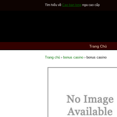
Tìm hiểu về
Cao ban long
nga cao cấp
Trang Chủ
Trang chủ
›
bonus casino
›
bonus casino