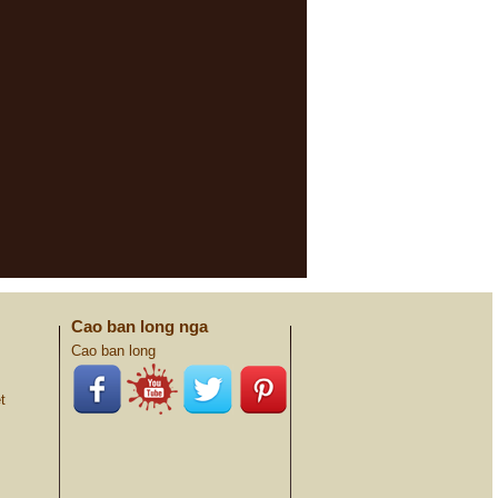
ele ohne Einzahlung. Sofern Sie eine
 ohne Einzahlung. Dieses Angebot gilt
Đánh giá bài viết
Cao ban long nga
Cao ban long
t