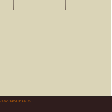
S: 747/2014/ATTP-CNDK