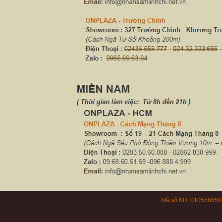
Mã số KD: 0105566586