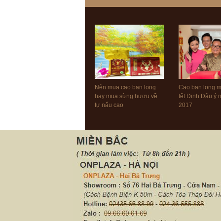
5. 3 Was bringt der Casino. com A
Haben Sie einander via Casino. com Aktio
Einzahlung vornehmen wird diese exklu
5. 4 Gibt es für Casino. com Freis
Ja, durch die Registrierung mit dem Cas
exklusiv für Neukunden, die sich mit 
Nên mua cao ban long
Cao ban long 
hay mua sừng hươu về
tết Đinh Dậu ý
Chú ý: Sp không phải là thuốc và không 
tự nấu cao
2017
Từ khóa tìm kiếm :