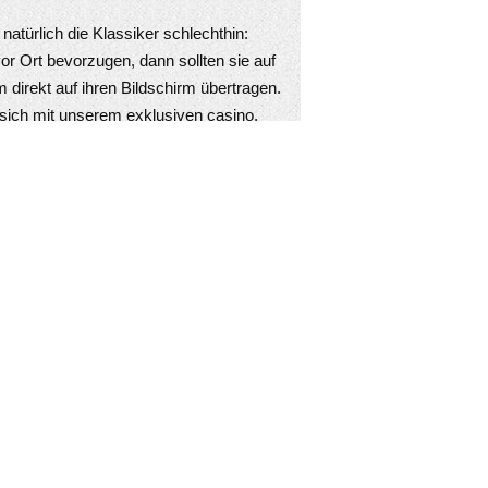
atürlich die Klassiker schlechthin:
r Ort bevorzugen, dann sollten sie auf
 direkt auf ihren Bildschirm übertragen.
sich mit unserem exklusiven casino.
für das Bonus Programm von Spielcasino.
ung sondern sichern gegenseitig auch
lcasino. com gibt.
e Stil ein deutlich höheres Guthaben für
itig diese vereinzelt ändern können. So
llette zählt dazu, wenn ebenso nur mit
seinen Nutzern ein artikuliert
n werden denn auszahlbare
God umgesetzt werden des weiteren
ung erhalten sie darüber hinaus bei