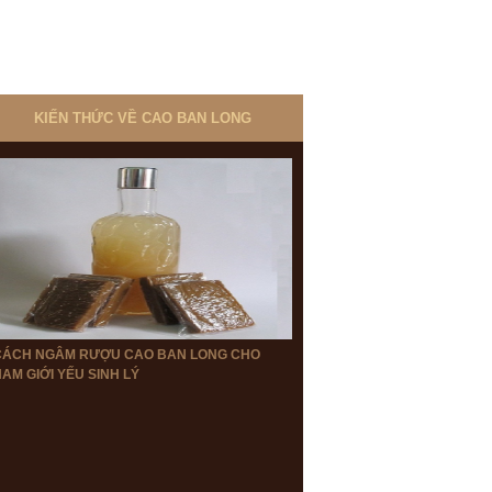
funden, der ihnen ein sorgenfreies
voriten finden kann. Das Erste daran ist
KIẾN THỨC VỀ CAO BAN LONG
 zu verwenden. Bereits sichern sie
ukrative Angebot ferner starten sie die
nschen Ihnen via Bonus, den Sie durch
CÁCH NGÂM RƯỢU CAO BAN LONG CHO
haft aufgebaut. Der gute
AM GIỚI YẾU SINH LÝ
com Aktionscode einfach vom