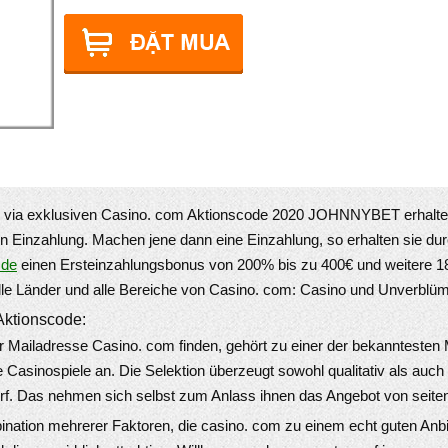
e via exklusiven Casino. com Aktionscode 2020 JOHNNYBET erhalten
sten Einzahlung. Machen jene dann eine Einzahlung, so erhalten sie 
.de
einen Ersteinzahlungsbonus von 200% bis zu 400€ und weitere 1
e Länder und alle Bereiche von Casino. com: Casino und Unverblüm
ktionscode:
r Mailadresse Casino. com finden, gehört zu einer der bekanntesten M
Casinospiele an. Die Selektion überzeugt sowohl qualitativ als auch q
rf. Das nehmen sich selbst zum Anlass ihnen das Angebot von seiten
ination mehrerer Faktoren, die casino. com zu einem echt guten Anbi