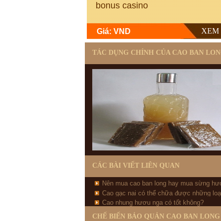
bonus casino
Energy Gluecksspieltempel, lesen sie u
4. Fazit zum Casino. com Gutschein
XEM
Giá: VND
Qua dem Anbieter vonseiten Casino. com 
Spielerlebnis bietet. Für jedweden Spiel
TÁC DỤNG CHÍNH CỦA CAO BAN LO
doch, dass sie über uns einen VIP casin
Alles was jene dafür machen müssen, i
gegenseitig 20 Freispiele minus Einzahlu
Spiele auf casino. com. Lesen jene auc
diesen Casino. com Aktionscode JOHNNY
5. Häufig gestellte Fragen zu ihrem 
5. 1 Ist die Seite Casino. com vert
Casino. com ist seit Jahren vom deutsch
CÁC BÀI VIẾT LIÊN QUAN
Gesamteindruck wird durch vielerlei euro
Nên mua cao ban long hay mua sừng hư
5. 2 Wie registriert man einander 
Cao gạc nai có thể chữa được những loạ
nấu cao
Cao nhung hươu nga có tốt không?
Die Registrierung mit dem Quelltext J
CHẾ BIẾN BẢO QUẢN CAO BAN LONG
Registrierungsformular ein. Wohl sichern