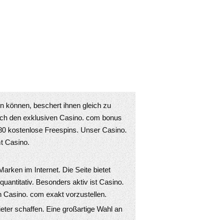
 können, beschert ihnen gleich zu
durch den exklusiven Casino. com bonus
80 kostenlose Freespins. Unser Casino.
t Casino.
arken im Internet. Die Seite bietet
uantitativ. Besonders aktiv ist Casino.
 Casino. com exakt vorzustellen.
eter schaffen. Eine großartige Wahl an