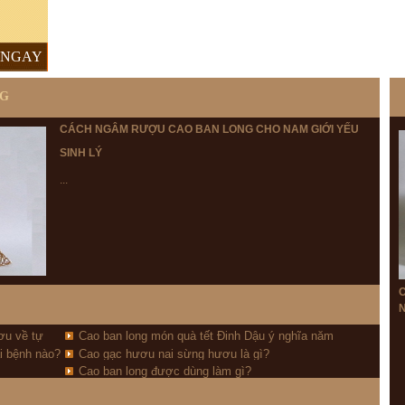
nsere Bewerbung.
code
 NGAY
bestizen sie einen seriösen und vertrauenswürdigen Netzanbieter ge
geschmack gibt das die passenden Spiele, so dass jeglicher seinen Fa
NG
o. com Zugabe erhalten.
CÁCH NGÂM RƯỢU CAO BAN LONG CHO NAM GIỚI YẾU
st unseren casino. com Promocode JOHNNYBET bei der Registrierung
SINH LÝ
ng und einen deutlich höheren Ersteinzahlungsbonus. Nutzen sie das l
...
h unseren Konsumgut zum Thema heisse online Casinos 2020. Wir wü
BET erhalten jede Menge Spaß ferner viel Erfolg!
Casino. com Aktionscode
rauenswürdig?
sprachigen Raum ferner hat sich diese eine, riesige Spielergemeinsc
N
päische Glücksspiel Lizenzen bestätigt.
ơu về tự
Cao ban long món quà tết Đinh Dậu ý nghĩa năm
mit dem Casino. com Aktionscode?
i bệnh nào?
Cao gạc hươu nai sừng hươu là gì?
2017
Cao ban long được dùng làm gì?
OHNNYBET ist ausgesprochen einfach. Tragen Jene unseren Casino. 
 Sie gegenseitig die exklusiven Vorzuege.