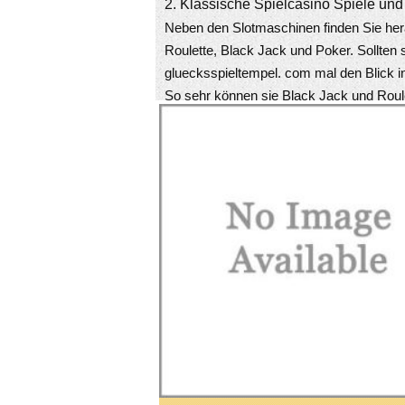
2. Klassische Spielcasino Spiele un
Neben den Slotmaschinen finden Sie herau
Roulette, Black Jack und Poker. Sollten
gluecksspieltempel. com mal den Blick in
So sehr können sie Black Jack und Roule
com Aktionscode den sinvollen Willkomm
3. Attraktives Bonuspaket auf Casino
Casino. com gehört momentan zu einem j
com. Mit unserem Angebotscode casino. 
einen exklusiven Bonus für die erste Ein
Ihre beste Einzahlung wird über den Bonu
ihre Spiele zur Verfügung. Als genau die
massenweise sei aber wohl mal gesagt, 
25%. Oft zählen mit anderen Casinos led
interessanteren Bonus als die meisten S
Die 200 Freespins die sie kaufen gelten
Bonusguthaben auf ihrem Konto gutgesch
können dann solange bis zu einem Summe