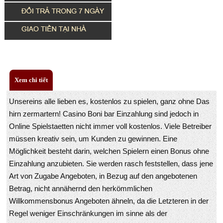
Xem chi tiết
Unsereins alle lieben es, kostenlos zu spielen, ganz ohne Das
hirn zermartern! Casino Boni bar Einzahlung sind jedoch in
Online Spielstaetten nicht immer voll kostenlos. Viele Betreiber
müssen kreativ sein, um Kunden zu gewinnen. Eine
Möglichkeit besteht darin, welchen Spielern einen Bonus ohne
Einzahlung anzubieten. Sie werden rasch feststellen, dass jene
Art von Zugabe Angeboten, in Bezug auf den angebotenen
Betrag, nicht annähernd den herkömmlichen
Willkommensbonus Angeboten ähneln, da die Letzteren in der
Regel weniger Einschränkungen im sinne als der