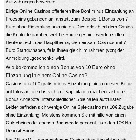
Auszahlungen beweisen.
Einige Online Casinos offerieren ihre Boni minus Einzahlung an
Freespins gebunden an, anstatt zum Beispiel 1 Bonus von 7
Euro ohne Einzahlung anzubieten. Dies erleichtert dem Casino
die Kontrolle darüber, welche Spiele gespielt werden sollen.
Heute ist echt das Hauptthema, Gemeinsam Casinos mit 7
Euro Startguthaben, falls Ihnen gleich im rahmen (von) der
Anmeldung „geschenkt” wird.
Wie bekomme ich einen Bonus von 10 Euro ohne
Einzahlung in einem Online Casino?
Casinos qua 10€ gratis minus Einzahlung, bieten diesen Bonus
auf Infos an, die das sich zur Kapitulation machen, aktuelle
Bonus Angebote unterschiedlicher Spielhallen aufzulisten.
Leider befinden sich wenige Online Spielcasino mit 10€ Zugabe
ohne Einzahlung. Meistens kommen Sie mit hilfe von einen
Gutscheincode, ebenso Bonuscode genannt, fuer den 10€ No
Deposit Bonus.
Ein 7 Euro Willkommensbonus Casino ohne Einzahlung gibt