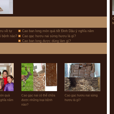
N
ơu về tự
Cao ban long món quà tết Đinh Dậu ý nghĩa năm
i bệnh nào?
Cao gạc hươu nai sừng hươu là gì?
2017
Cao ban long được dùng làm gì?
món quà
Cao gạc nai có thể chữa
Cao gạc hươu nai sừng
 nghĩa năm
được những loại bệnh
hươu là gì?
nào?