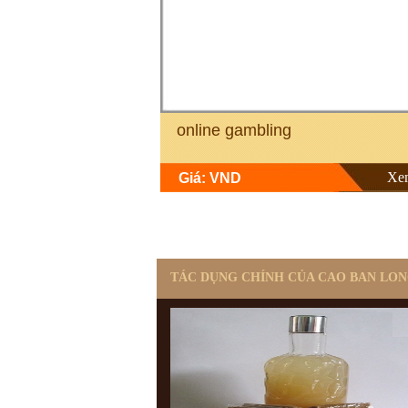
online gambling
Xe
Giá: VND
TÁC DỤNG CHÍNH CỦA CAO BAN LO