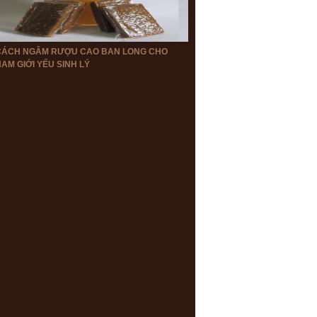
CÁCH NGÂM RƯỢU CAO BAN LONG CHO
AM GIỚI YẾU SINH LÝ