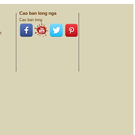
Cao ban long nga
Cao ban long
t