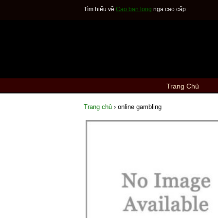
Tìm hiểu về
Cao ban long
nga cao cấp
Trang Chủ
Trang chủ
›
online gambling