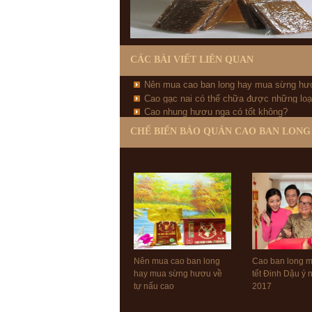
CÁC BÀI VIẾT LIÊN QUAN
Nên mua cao ban long hay mua sừng hư
Cao gạc nai có thể chữa được những loạ
nấu cao
Cao nhung hươu nga có tốt không?
CHẾ BIẾN BẢO QUẢN CAO BAN LONG
Nên mua cao ban long
Cao ban long 
hay mua sừng hươu về
tết Đinh Dậu ý
tự nấu cao
2017