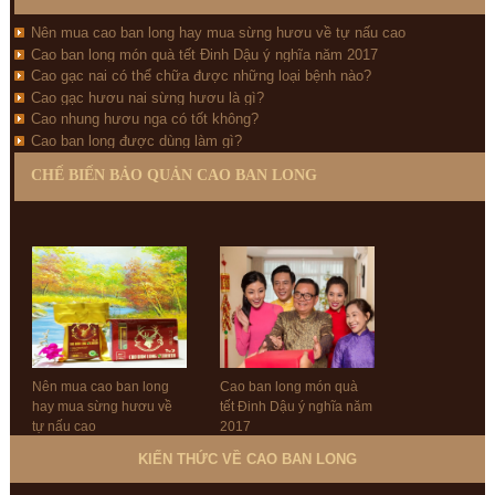
Nên mua cao ban long hay mua sừng hươu về tự nấu cao
Cao ban long món quà tết Đinh Dậu ý nghĩa năm 2017
Cao gạc nai có thể chữa được những loại bệnh nào?
Cao gạc hươu nai sừng hươu là gì?
Cao nhung hươu nga có tốt không?
Cao ban long được dùng làm gì?
CHẾ BIẾN BẢO QUẢN CAO BAN LONG
Nên mua cao ban long
Cao ban long món quà
hay mua sừng hươu về
tết Đinh Dậu ý nghĩa năm
tự nấu cao
2017
KIẾN THỨC VỀ CAO BAN LONG