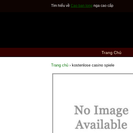
Tìm hiểu về
Cao ban long
nga cao cấp
Trang Chủ
Trang chủ
›
kostenlose casino spiele