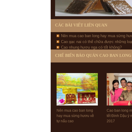
CÁC BÀI VIẾT LIÊN QUAN
Nên mua cao ban long hay mua sừng hư
Cao gạc nai có thể chữa được những loạ
nấu cao
Cao nhung hươu nga có tốt không?
CHẾ BIẾN BẢO QUẢN CAO BAN LONG
Nên mua cao ban long
Cao ban long 
hay mua sừng hươu về
tết Đinh Dậu ý
tự nấu cao
2017