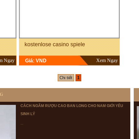
kostenlose casino spiele
m Ngay
Xem Ngay
Giá: VND
Chi tiết
1
NG
CÁCH NGÂM RƯỢU CAO BAN LONG CHO NAM GIỚI YẾU
SINH LÝ
...