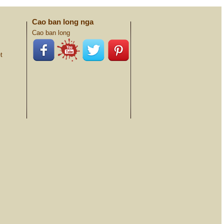
Cao ban long nga
Cao ban long
t