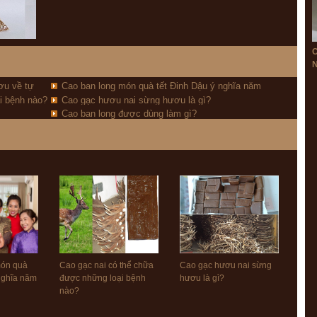
N
ơu về tự
Cao ban long món quà tết Đinh Dậu ý nghĩa năm
i bệnh nào?
Cao gạc hươu nai sừng hươu là gì?
2017
Cao ban long được dùng làm gì?
món quà
Cao gạc nai có thể chữa
Cao gạc hươu nai sừng
 nghĩa năm
được những loại bệnh
hươu là gì?
nào?