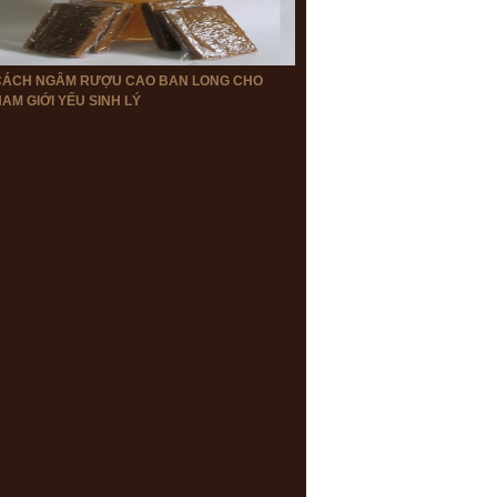
CÁCH NGÂM RƯỢU CAO BAN LONG CHO
AM GIỚI YẾU SINH LÝ