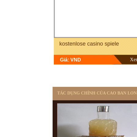
kostenlose casino spiele
Xe
Giá: VND
TÁC DỤNG CHÍNH CỦA CAO BAN LO