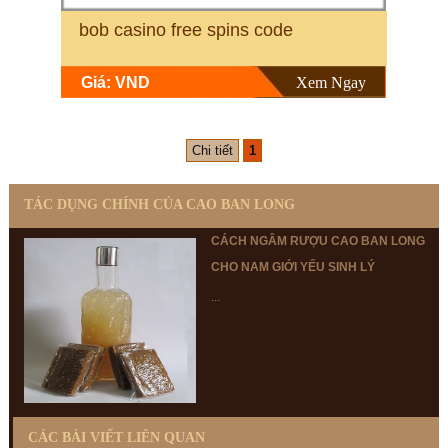
bob casino free spins code
Giá: VND
Xem Ngay
Chi tiết
1
TÁC DỤNG CHÍNH CỦA CAO BAN LONG
CÁCH NGÂM RƯỢU CAO BAN LONG
CHO NAM GIỚI YẾU SINH LÝ
...
CÁC BÀI VIẾT LIÊN QUAN